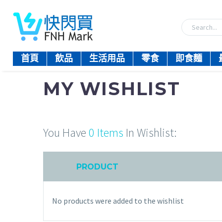
首頁
飲品
生活用品
零食
即食麵
MY WISHLIST
You Have
0 Items
In Wishlist:
PRODUCT
No products were added to the wishlist