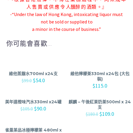
人 售 賣 或 供 應 令 人
醺醉 的 酒類 。』
-“Under the law of Hong Kong, intoxicating liquor must
not be sold or supplied to
a minor in the course of business.”
你可能會喜歡...
維他蒸餾水700ml x24支
維他檸檬茶330ml x24包 (大包
裝)
$
54.0
$
99.0
$
115.0
美年達橙味汽水330ml x24罐
麒麟 – 午後紅茶奶茶500ml x 24
支
$
90.0
$
105.0
$
109.0
$
180.0
雀巢茶品冰極檸檬茶 480ml x