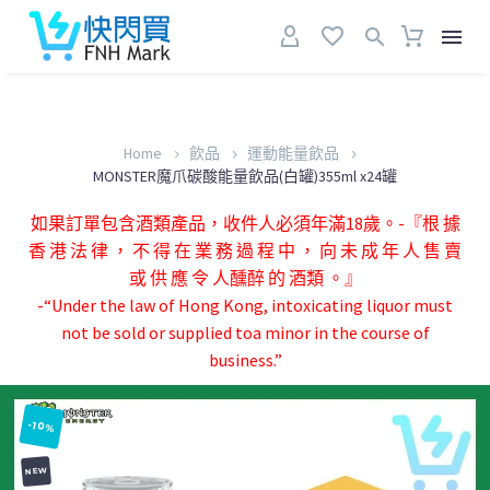
Home
飲品
運動能量飲品
MONSTER魔爪碳酸能量飲品(白罐)355ml x24罐
如果訂單包含酒類產品，收件人必須年滿18歲。-『根 據
香 港 法 律 ， 不 得 在 業 務 過 程 中 ， 向 未 成 年 人 售 賣
或 供 應 令 人醺醉 的 酒類 。』
-“Under the law of Hong Kong, intoxicating liquor must
not be sold or supplied toa minor in the course of
business.”
-10%
NEW