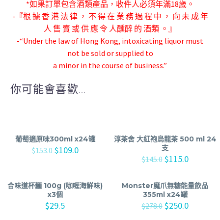
*如果訂單包含酒類產品，收件人必須年滿18歲。
-『根 據 香 港 法 律 ， 不 得 在 業 務 過 程 中 ， 向 未 成 年
人 售 賣 或 供 應 令 人
醺醉 的 酒類 。』
-“Under the law of Hong Kong, intoxicating liquor must
not be sold or supplied to
a minor in the course of business.”
你可能會喜歡...
葡萄適原味300ml x24罐
淳茶舍 大紅袍烏龍茶 500 ml 24
支
$
109.0
$
153.0
$
115.0
$
145.0
合味道杯麵 100g (咖喱海鮮味)
Monster魔爪無糖能量飲品
x3個
355ml x24罐
$
29.5
$
250.0
$
278.0