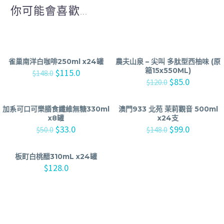
你可能會喜歡...
雀巢南洋白咖啡250ml x24罐
農夫山泉 – 尖叫 多肽型西柚味 (原
箱15x550ML)
$
115.0
$
148.0
$
85.0
$
120.0
加系可口可樂膳食纖維無糖330ml
澳門933 北苑 茉莉觀音 500ml
x8罐
x24支
$
33.0
$
99.0
$
50.0
$
148.0
板町白桃醋310mL x24罐
$
128.0