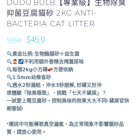
DUDU.BULB【專業級】生物除臭
抑菌豆腐貓砂 2KG ANTI-
BACTERIA CAT LITTER
$
45.0
$
55.0
黃金比例: 生物酶貓砂＋益生菌
不利用額外香精去掩蓋尿味
每個𝟮𝗸𝗴小方磚
方便收納
𝟭.𝟱𝗺𝗺幼條省砂
遇水𝟮秒凝結，沖水𝟯秒崩解, 好鏟又好沖
想體驗「除臭極致」，挑戰「七天不鏟屎」？
一試愛上嘅豆腐砂，控制臭味的效果大大不同! 鏟屎官快
啲黎試!
*運送中可能導致真空漏氣，為正常現象不影響貓砂品
質，請放心使用。