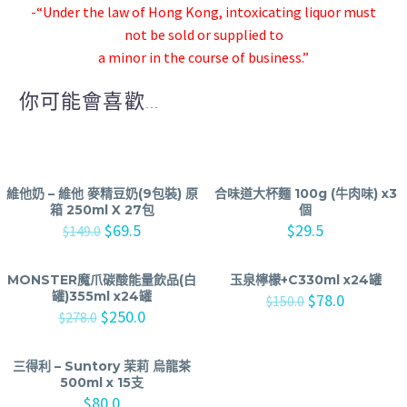
-“Under the law of Hong Kong, intoxicating liquor must
not be sold or supplied to
a minor in the course of business.”
你可能會喜歡...
維他奶 – 維他 麥精豆奶(9包裝) 原
合味道大杯麵 100g (牛肉味) x3
箱 250ml X 27包
個
$
69.5
$
29.5
$
149.0
MONSTER魔爪碳酸能量飲品(白
玉泉檸檬+C330ml x24罐
罐)355ml x24罐
$
78.0
$
150.0
$
250.0
$
278.0
三得利 – Suntory 茉莉 烏龍茶
500ml x 15支
$
80.0