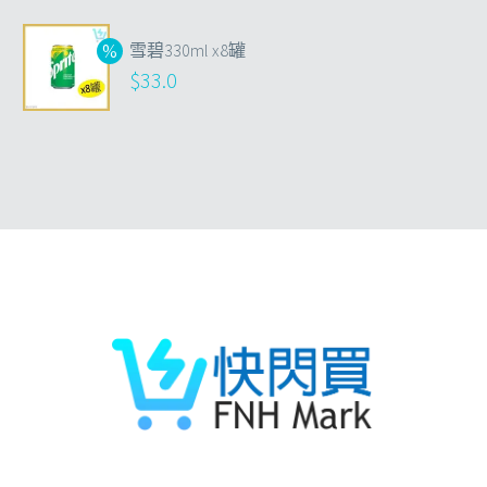
雪碧330ml x8罐
$
33.0