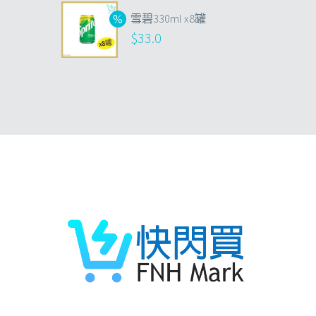
雪碧330ml x8罐
$
33.0