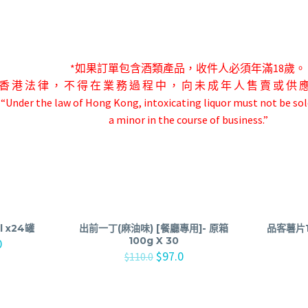
*如果訂單包含酒類產品，收件人必須年滿18歲。
香 港 法 律 ， 不 得 在 業 務 過 程 中 ， 向 未 成 年 人 售 賣 或 供 
-“Under the law of Hong Kong, intoxicating liquor must not be sol
a minor in the course of business.”
 x24罐
出前一丁(麻油味) [餐廳專用]- 原箱
品客薯片1
100g X 30
0
$
97.0
$
110.0