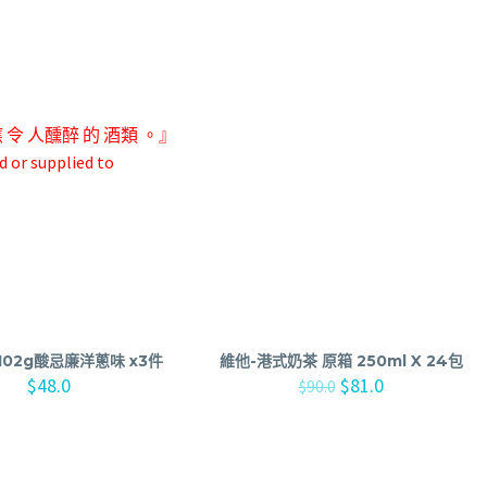
應 令 人
醺醉 的 酒類 。』
d or supplied to
02g酸忌廉洋蔥味 x3件
維他-港式奶茶 原箱 250ml X 24包
$
48.0
$
81.0
$
90.0