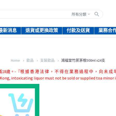
所有分類
最新消息
退貨或更換政策
付款及送貨
業務合
Home
飲品
支裝飲品
鴻福堂竹蔗茅根500ml x24支
根 據 香 港 法 律 ， 不 得 在 業 務 過 程 中 ， 向 未 成 年 
ong, intoxicating liquor must not be sold or supplied toa minor i