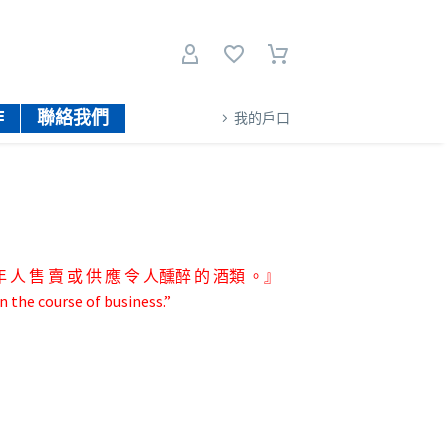
作
聯絡我們
我的戶口
人 售 賣 或 供 應 令 人醺醉 的 酒類 。』
n the course of business.”