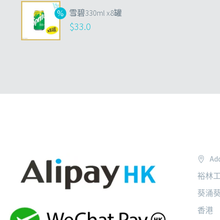
雪碧330ml x8罐
$
33.0
Add
裕林工
葵涌葵
香港