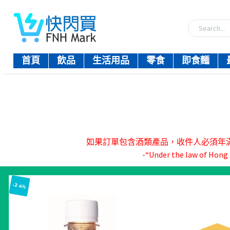
首頁
飲品
生活用品
零食
即食麵
如果訂單包含酒類產品，收件人必須年滿18歲。-『
-“Under the law of Hong K
-24%