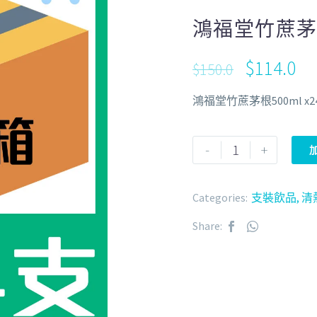
鴻福堂竹蔗茅根
$
114.0
$
150.0
鴻福堂竹蔗茅根500ml x2
-
+
Categories:
支裝飲品
,
清
Share: