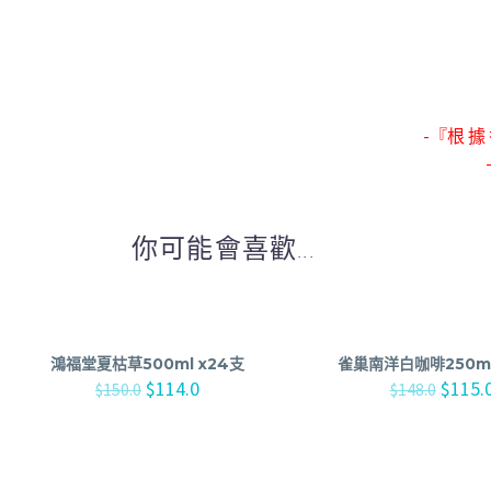
-『根 據 
你可能會喜歡...
鴻福堂夏枯草500ml x24支
雀巢南洋白咖啡250ml
$
114.0
$
115.
$
150.0
$
148.0