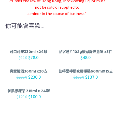
-“Under the law of Hong Kong, intoxicating liquor must
not be sold or supplied to
a minor in the course of business.”
你可能會喜歡...
可口可樂330ml x24罐
品客薯片102g酸忌廉洋蔥味 x3件
$
78.0
$
48.0
$
92.0
真露燒酒360ml x20支
佳得樂檸檬味膠樽裝600mlX15支
$
230.0
$
137.0
$
259.0
$
150.0
雀巢檸檬茶 315ml x 24罐
$
100.0
$
120.0