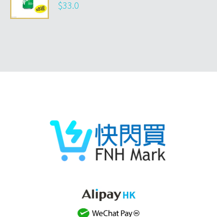
$
33.0