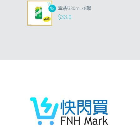
雪碧330ml x8罐
$
33.0