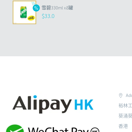
雪碧330ml x8罐
$
33.0
Add
裕林工
葵涌葵
香港