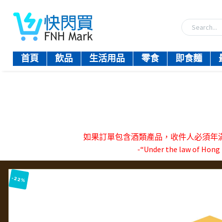
首頁
飲品
生活用品
零食
即食麵
如果訂單包含酒類產品，收件人必須年滿18歲。-『
-“Under the law of Hong K
-22%