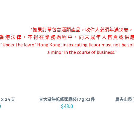
*如果訂單包含酒類產品，收件人必須年滿18歲。
香 港 法 律 ， 不 得 在 業 務 過 程 中 ， 向 未 成 年 人 售 賣 或 供 
-“Under the law of Hong Kong, intoxicating liquor must not be sol
a minor in the course of business.”
x 24支
甘大滋餅乾條家庭裝17g x3件
農夫山泉 天
0
$
49.0