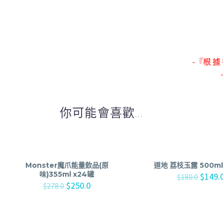
-『根 據 
你可能會喜歡...
Monster魔爪能量飲品(原
道地 荔枝玉露 500ml 
味)355ml x24罐
$
149.
$
180.0
$
250.0
$
278.0