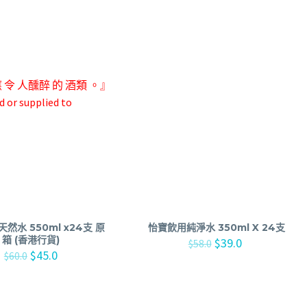
應 令 人
醺醉 的 酒類 。』
d or supplied to
然水 550ml x24支 原
怡寶飲用純淨水 350ml X 24支
箱 (香港行貨)
$
39.0
$
58.0
$
45.0
$
60.0