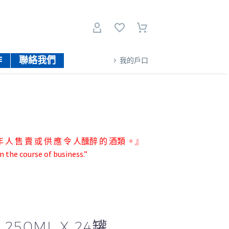
作
聯絡我們
我的戶口
人 售 賣 或 供 應 令 人醺醉 的 酒類 。』
n the course of business.”
50ML X 24罐