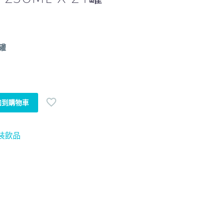
4罐
加到購物車
裝飲品