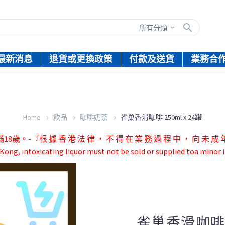
所有分類
最新消息
退貨或更換政策
付款及送貨
業務合
Home
飲品
咖啡奶荼
雀巢香滑咖啡 250ml x 24罐
根 據 香 港 法 律 ， 不 得 在 業 務 過 程 中 ， 向 未 成 年 
ong, intoxicating liquor must not be sold or supplied toa minor i
雀巢香滑咖啡 2