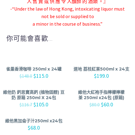
人 售 賣 或 供 應 令 人
醺醉 的 酒類 。』
-“Under the law of Hong Kong, intoxicating liquor must
not be sold or supplied to
a minor in the course of business.”
你可能會喜歡...
雀巢香滑咖啡 250ml x 24罐
道地 荔枝紅茶500ml x 24支
$
115.0
$
199.0
$
148.0
維他奶 鈣思寶高鈣 (植物固醇) 豆
維他大紅袍手指檸檬檸檬
奶 原箱 250ml X 24包
茶 250ml x24包 (原箱)
$
105.0
$
60.0
$
116.7
$
80.0
維他黑加侖子汁250ml x24包
$
68.0