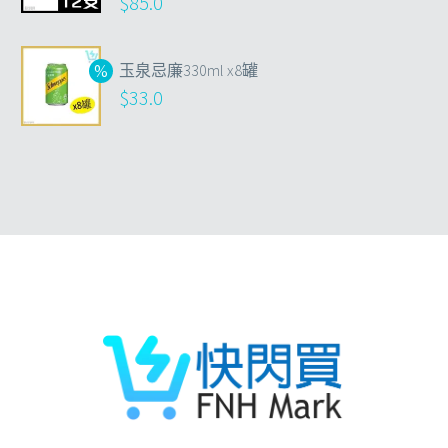
$
85.0
玉泉忌廉330ml x8罐
$
33.0