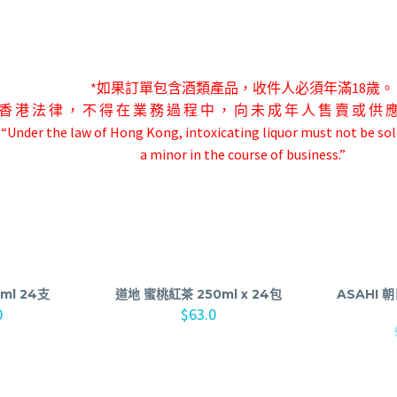
*如果訂單包含酒類產品，收件人必須年滿18歲。
香 港 法 律 ， 不 得 在 業 務 過 程 中 ， 向 未 成 年 人 售 賣 或 供 
-“Under the law of Hong Kong, intoxicating liquor must not be sol
a minor in the course of business.”
ml 24支
道地 蜜桃紅茶 250ml x 24包
ASAHI 
0
$
63.0