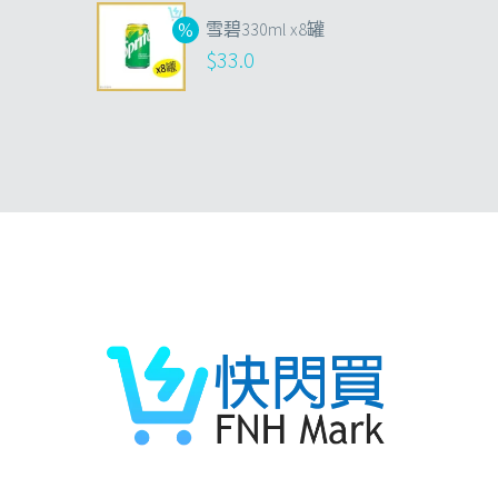
雪碧330ml x8罐
$
33.0