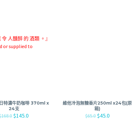
應 令 人
醺醉 的 酒類 。』
d or supplied to
朝日特濃牛奶咖啡 370ml x
維他冷泡無糖香片250ml x24包(原
24支
箱)
$
145.0
$
45.0
$
168.0
$
65.0