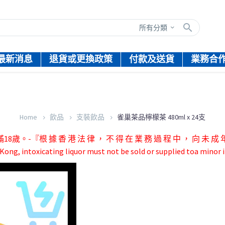
所有分類
最新消息
退貨或更換政策
付款及送貨
業務合
Home
飲品
支裝飲品
雀巢茶品檸檬茶 480ml x 24支
根 據 香 港 法 律 ， 不 得 在 業 務 過 程 中 ， 向 未 成 年 
ong, intoxicating liquor must not be sold or supplied toa minor i