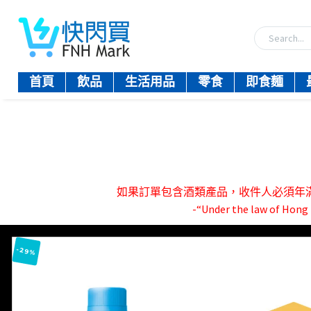
首頁
飲品
生活用品
零食
即食麵
如果訂單包含酒類產品，收件人必須年滿18歲。-『
-“Under the law of Hong K
-29%