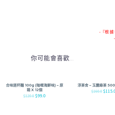
-『根 據 
你可能會喜歡...
合味道杯麵 100g (咖喱海鮮味) – 原
淳茶舍 – 玉露綠茶 500
箱 X 12個
$
115.
$
160.0
$
99.0
$
120.0