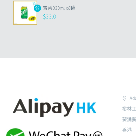
雪碧330ml x8罐
$
33.0
Add
裕林工
葵涌葵
香港