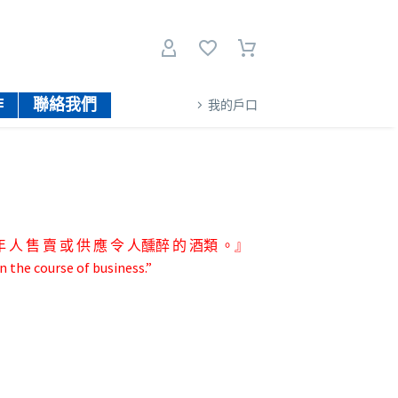
作
聯絡我們
我的戶口
人 售 賣 或 供 應 令 人醺醉 的 酒類 。』
n the course of business.”