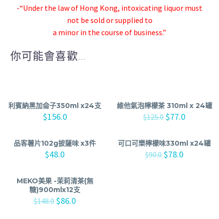
-“Under the law of Hong Kong, intoxicating liquor must
not be sold or supplied to
a minor in the course of business.”
你可能會喜歡...
利賓納黑加侖子350ml x24支
維他氣泡檸檬茶 310ml x 24罐
$
156.0
$
77.0
$
125.0
品客薯片102g披薩味 x3件
可口可樂檸檬味330ml x24罐
$
48.0
$
78.0
$
90.0
MEKO美果 -茉莉清茶(無
糖)900mlx12支
$
86.0
$
148.0