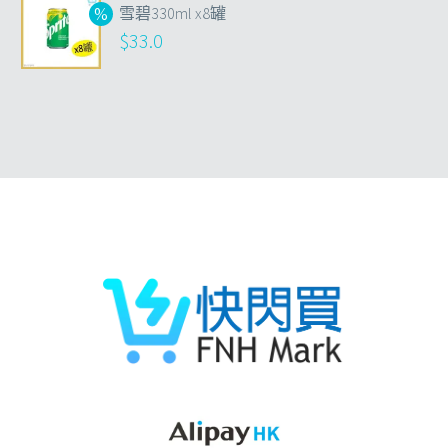
雪碧330ml x8罐
$
33.0