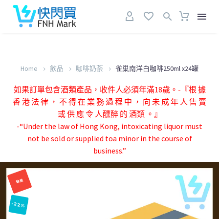
Home
飲品
咖啡奶荼
雀巢南洋白咖啡250ml x24罐
如果訂單包含酒類產品，收件人必須年滿18歲。-『根 據
香 港 法 律 ， 不 得 在 業 務 過 程 中 ， 向 未 成 年 人 售 賣
或 供 應 令 人醺醉 的 酒類 。』
-“Under the law of Hong Kong, intoxicating liquor must
not be sold or supplied toa minor in the course of
business.”
缺貨
-22%