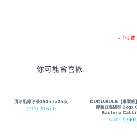
-『根 據 
你可能會喜歡...
清涼酷綠涼茶350ml x24支
DUDU.BULB【專業
抑菌豆腐貓砂 2kgx 8 
$
167.0
$
219.0
Bacteria Cat Li
$
340.
$
440.0