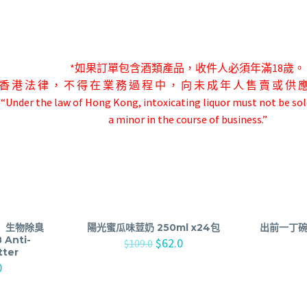
*如果訂單包含酒類產品，收件人必須年滿18歲。
香 港 法 律 ， 不 得 在 業 務 過 程 中 ， 向 未 成 年 人 售 賣 或 供 
-“Under the law of Hong Kong, intoxicating liquor must not be sol
a minor in the course of business.”
級】生物除臭
陽光蜜瓜味荳奶 250ml x24包
出前一丁碗麵
Anti-
$
62.0
$
109.0
tter
0