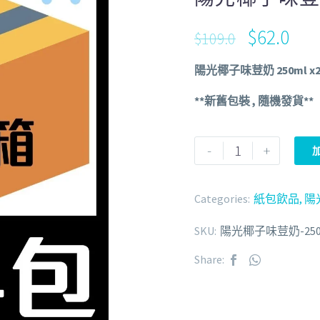
$
62.0
$
109.0
陽光椰子味荳奶 250ml x
**新舊包裝 , 隨機發貨**
-
+
Categories:
紙包飲品
,
陽
SKU:
陽光椰子味荳奶-250m
Share: