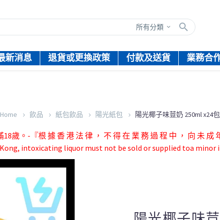
所有分類
最新消息
退貨或更換政策
付款及送貨
業務合
Home
飲品
紙包飲品
陽光紙包
陽光椰子味荳奶 250ml x24包
根 據 香 港 法 律 ， 不 得 在 業 務 過 程 中 ， 向 未 成 年 
ong, intoxicating liquor must not be sold or supplied toa minor i
陽光椰子味荳奶