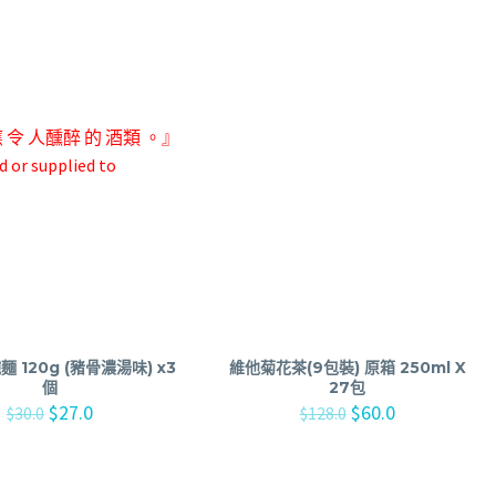
應 令 人
醺醉 的 酒類 。』
d or supplied to
 120g (豬骨濃湯味) x3
維他菊花茶(9包裝) 原箱 250ml X
個
27包
$
27.0
$
60.0
$
30.0
$
128.0