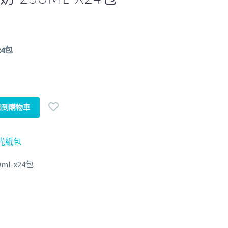
24包
加到購物車
光紙包
l-x24包