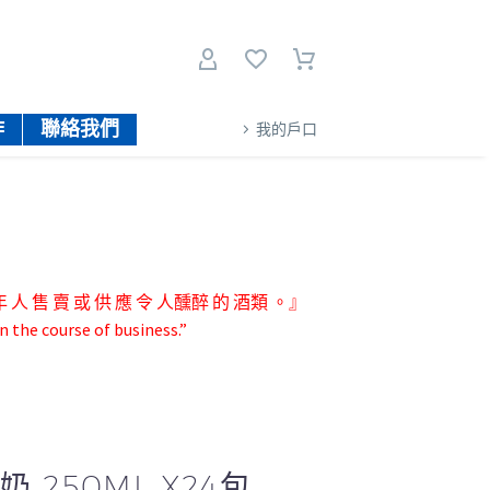
作
聯絡我們
我的戶口
人 售 賣 或 供 應 令 人醺醉 的 酒類 。』
n the course of business.”
 250ML X24包