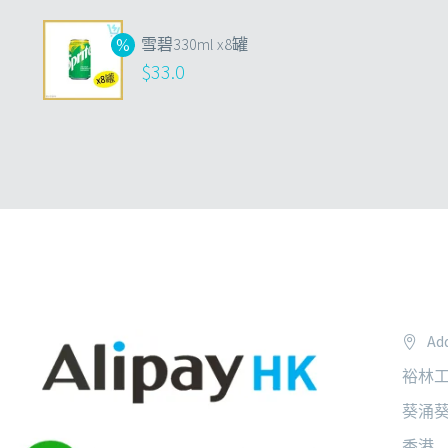
雪碧330ml x8罐
$
33.0
Add
裕林工
葵涌葵
香港