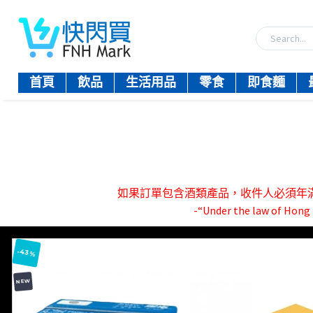
首頁
飲品
生活用品
零食
即食麵
如果訂單包含酒類產品，收件人必須年滿18歲。-『
-“Under the law of Hong K
-43%
NEW