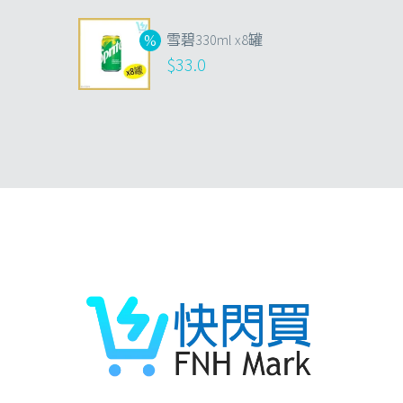
雪碧330ml x8罐
$
33.0