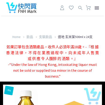
Home
飲品
支裝飲品
道地 玄米茶500ml x 24支
如果訂單包含酒類產品，收件人必須年滿18歲。-『根 據
香 港 法 律 ， 不 得 在 業 務 過 程 中 ， 向 未 成 年 人 售 賣
或 供 應 令 人醺醉 的 酒類 。』
-“Under the law of Hong Kong, intoxicating liquor must
not be sold or supplied toa minor in the course of
business.”
-7%