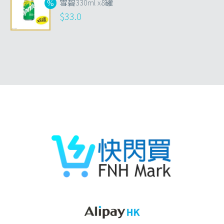
雪碧330ml x8罐
$
33.0