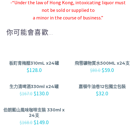
-“Under the law of Hong Kong, intoxicating liquor must
not be sold or supplied to
a minor in the course of business.”
你可能會喜歡...
板町青梅醋310mL x24罐
飛雪礦物質水500ML x24支
$
128.0
$
59.0
$
80.0
生力清啤酒330ml x24罐
嘉頓牛油卷12包獨立包裝
$
130.0
$
32.0
$
167.0
伯朗藍山風味咖啡支裝 330ml x
24支
$
149.0
$
168.0