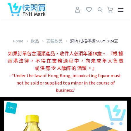
Home
飲品
支裝飲品
道地 柑桔檸檬 500ml x 24支
如果訂單包含酒類產品，收件人必須年滿18歲。-『根 據
香 港 法 律 ， 不 得 在 業 務 過 程 中 ， 向 未 成 年 人 售 賣
或 供 應 令 人醺醉 的 酒類 。』
-“Under the law of Hong Kong, intoxicating liquor must
not be sold or supplied toa minor in the course of
business.”
-7%