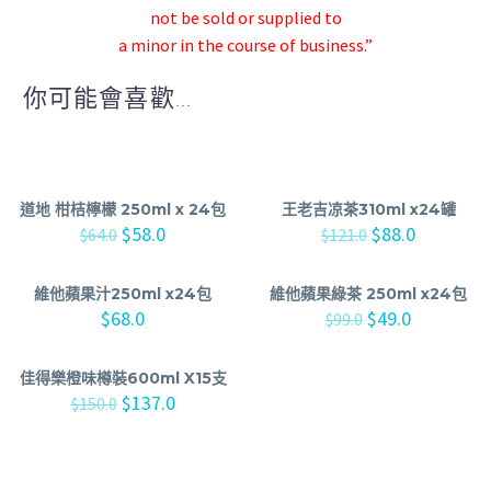
not be sold or supplied to
a minor in the course of business.”
你可能會喜歡...
道地 柑桔檸檬 250ml x 24包
王老吉凉茶310ml x24罐
$
58.0
$
88.0
$
64.0
$
121.0
維他蘋果汁250ml x24包
維他蘋果綠茶 250ml x24包
$
68.0
$
49.0
$
99.0
佳得樂橙味樽裝600ml X15支
$
137.0
$
150.0