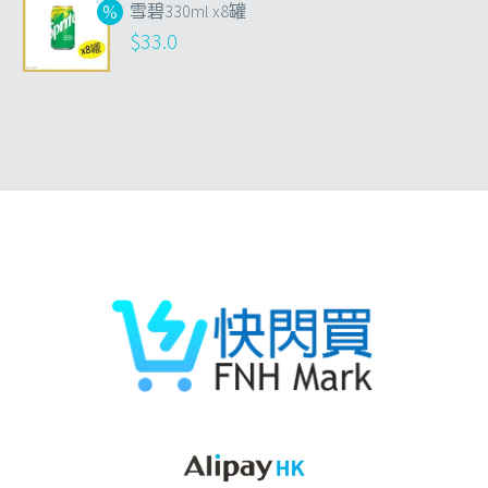
雪碧330ml x8罐
$
33.0