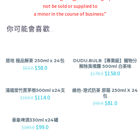
not be sold or supplied to
a minor in the course of business.”
你可能會喜歡...
道地 極品解茶 250ml x 24包
DUDU.BULB【專業級】寵物分
解除臭噴霧 500ml 白茶味
$
58.0
$
63.0
$
158.0
$
178.0
鴻福堂竹蔗茅根500ml x24支
維他-港式奶茶 原箱 250ml X 24
包
$
114.0
$
150.0
$
81.0
$
90.0
泰象啤酒330ml x24罐
$
99.0
$
180.0