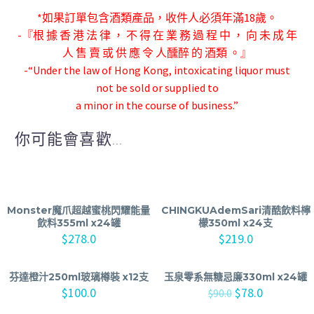
*如果訂單包含酒類產品，收件人必須年滿18歲。
-『根 據 香 港 法 律 ， 不 得 在 業 務 過 程 中 ， 向 未 成 年
人 售 賣 或 供 應 令 人
醺醉 的 酒類 。』
-“Under the law of Hong Kong, intoxicating liquor must
not be sold or supplied to
a minor in the course of business.”
你可能會喜歡...
Monster魔爪超越蜜桃閃耀能量
CHINGKUAdemSari清酷飲料檸
飲料355ml x24罐
檬350ml x24支
$
278.0
$
219.0
芬達橙汁250ml玻璃樽裝 x12支
玉泉零系無糖忌廉330ml x24罐
$
100.0
$
78.0
$
90.0