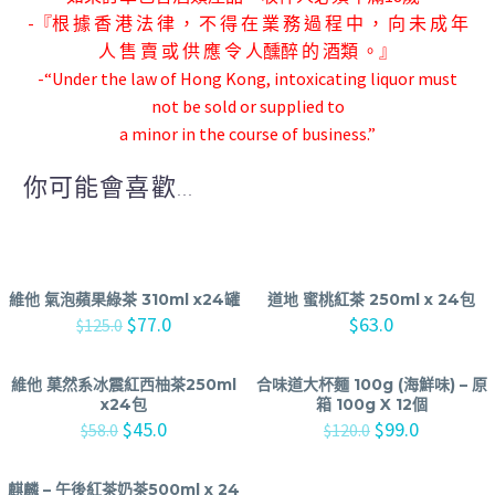
-『根 據 香 港 法 律 ， 不 得 在 業 務 過 程 中 ， 向 未 成 年
人 售 賣 或 供 應 令 人
醺醉 的 酒類 。』
-“Under the law of Hong Kong, intoxicating liquor must
not be sold or supplied to
a minor in the course of business.”
你可能會喜歡...
維他 氣泡蘋果綠茶 310ml x24罐
道地 蜜桃紅茶 250ml x 24包
$
77.0
$
63.0
$
125.0
維他 菓然系冰震紅西柚茶250ml
合味道大杯麵 100g (海鮮味) – 原
x24包
箱 100g X 12個
$
45.0
$
99.0
$
58.0
$
120.0
麒麟 – 午後紅茶奶茶500ml x 24