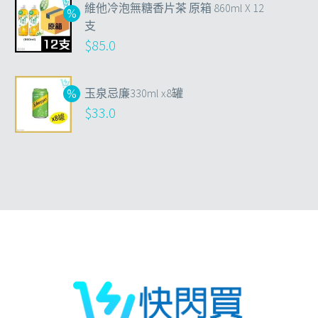
維他冷泡無糖香片茶 原箱 860ml X 12
支
$
85.0
玉泉忌廉330ml x8罐
$
33.0