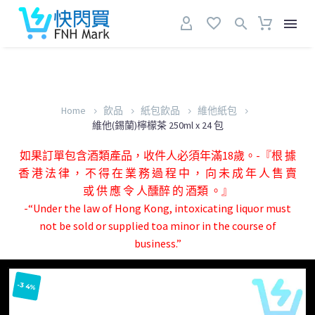
Home
飲品
紙包飲品
維他紙包
維他(錫蘭)檸檬茶 250ml x 24 包
如果訂單包含酒類產品，收件人必須年滿18歲。-『根 據
香 港 法 律 ， 不 得 在 業 務 過 程 中 ， 向 未 成 年 人 售 賣
或 供 應 令 人醺醉 的 酒類 。』
-“Under the law of Hong Kong, intoxicating liquor must
not be sold or supplied toa minor in the course of
business.”
-34%