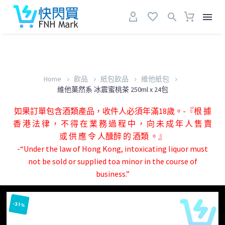
Home
飲品
紙包飲品
維他紙包
維他菓然系 冰震蜜桃茶 250ml x 24包
如果訂單包含酒類產品，收件人必須年滿18歲。-『根 據
香 港 法 律 ， 不 得 在 業 務 過 程 中 ， 向 未 成 年 人 售 賣
或 供 應 令 人醺醉 的 酒類 。』
-“Under the law of Hong Kong, intoxicating liquor must
not be sold or supplied toa minor in the course of
business.”
-31%