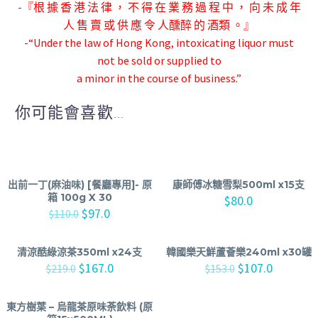
-『根 據 香 港 法 律 ， 不 得 在 業 務 過 程 中 ， 向 未 成 年
人 售 賣 或 供 應 令 人
醺醉 的 酒類 。』
-“Under the law of Hong Kong, intoxicating liquor must
not be sold or supplied to
a minor in the course of business.”
你可能會喜歡...
出前一丁(麻油味) [餐廳專用]- 原
康師傅冰糖雪梨500ml x15支
箱 100g X 30
$
80.0
$
97.0
$
110.0
清涼酷綠涼茶350ml x24支
韓國樂天鮮蘆薈樂240ml x30罐
$
167.0
$
107.0
$
219.0
$
153.0
東方樹葉 – 烏龍茶原味荼飲料 (原