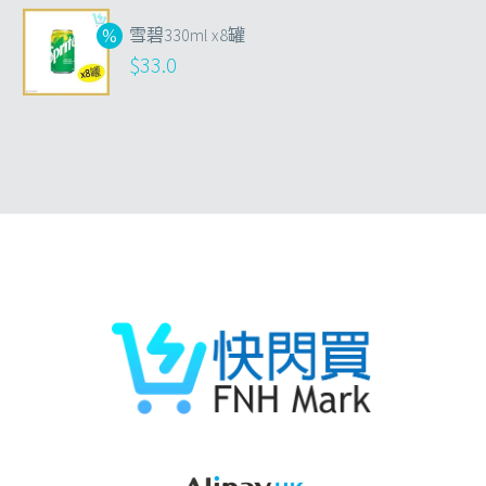
雪碧330ml x8罐
$
33.0