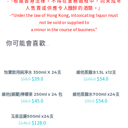
-『根 據 香 港 法 律 ， 不 得 在 業 務 過 程 中 ， 向 未 成 年
人 售 賣 或 供 應 令 人
醺醉 的 酒類 。』
-“Under the law of Hong Kong, intoxicating liquor must
not be sold or supplied to
a minor in the course of business.”
你可能會喜歡...
怡寶飲用純淨水 350ml X 24支
維他蒸餾水1.5L x12支
$
39.0
$
54.0
$
58.0
$
100.0
維他(錫蘭)檸檬茶 250ml x 24 包
維他蒸餾水700ml x24支
$
45.0
$
54.0
$
68.0
$
99.0
玉泉忌廉500ml x24支
$
128.0
$
146.0