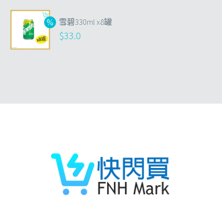
雪碧330ml x8罐
$
33.0