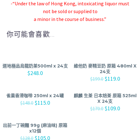
-“Under the law of Hong Kong, intoxicating liquor must
not be sold or supplied to
a minor in the course of business.”
你可能會喜歡...
道地極品烏龍奶茶500ml x 24支
維他奶 麥精豆奶 原箱 480ml X
24支
$
248.0
$
119.0
$
199.0
雀巢香滑咖啡 250ml x 24罐
麒麟 生茶 日本焙茶 原箱 525ml
X 24支
$
115.0
$
148.0
$
109.0
$
170.0
出前一丁碗麵 99g (麻油味) 原箱
x12個
$
105.0
$
128.0