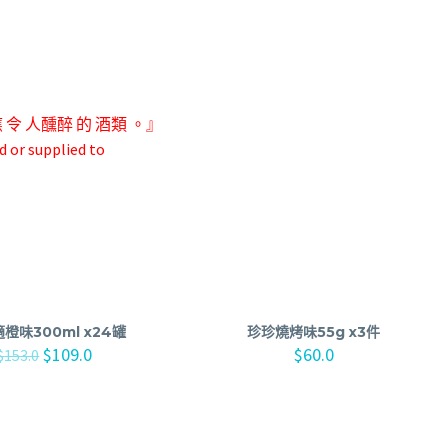
應 令 人
醺醉 的 酒類 。』
d or supplied to
橙味300ml x24罐
珍珍燒烤味55g x3件
$
109.0
$
60.0
$
153.0