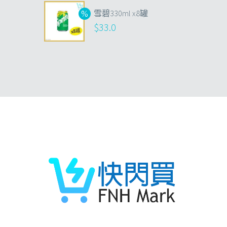
雪碧330ml x8罐
$
33.0