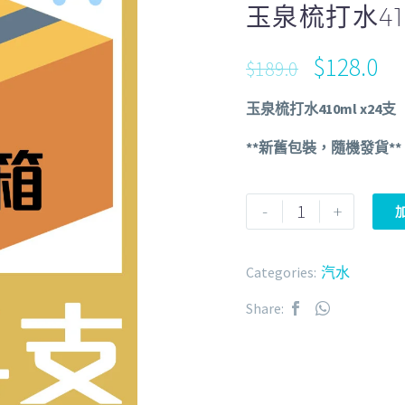
玉泉梳打水41
$
128.0
$
189.0
玉泉梳打水410ml x24支
**新舊包裝，隨機發貨**
-
+
Categories:
汽水
Share: