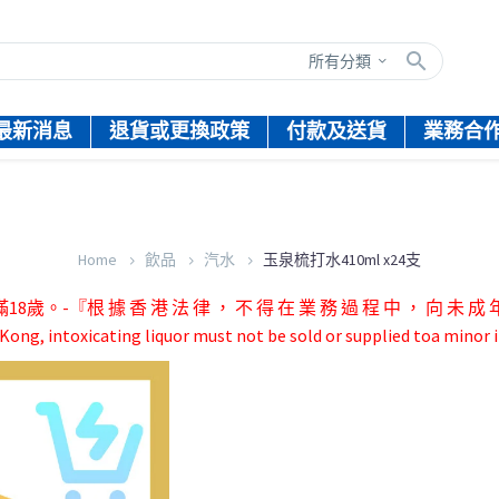
所有分類
最新消息
退貨或更換政策
付款及送貨
業務合
Home
飲品
汽水
玉泉梳打水410ml x24支
根 據 香 港 法 律 ， 不 得 在 業 務 過 程 中 ， 向 未 成 年 
ong, intoxicating liquor must not be sold or supplied toa minor i