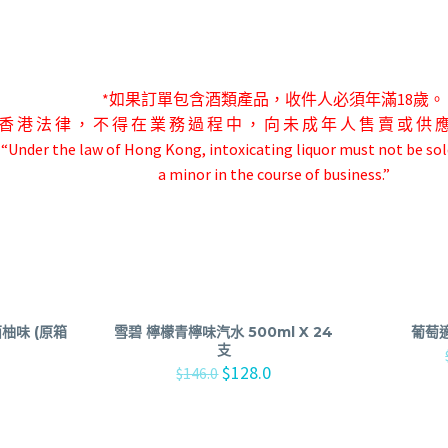
*如果訂單包含酒類產品，收件人必須年滿18歲。
香 港 法 律 ， 不 得 在 業 務 過 程 中 ， 向 未 成 年 人 售 賣 或 供 
-“Under the law of Hong Kong, intoxicating liquor must not be sol
a minor in the course of business.”
柚味 (原箱
雪碧 檸檬青檸味汽水 500ml X 24
葡萄適
支
$
128.0
$
146.0