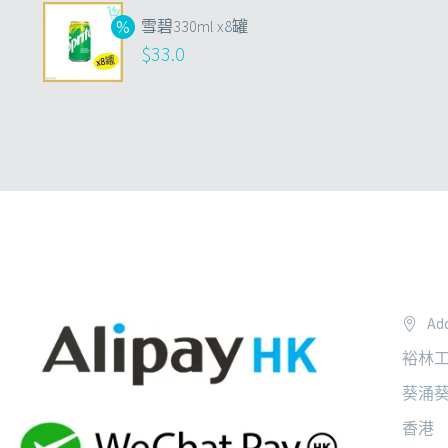
雪碧330ml x8罐
$
33.0
Add
裕林工
葵涌葵
香港