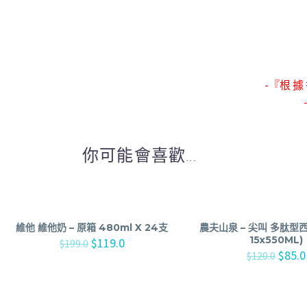
-『根 據 
你可能會喜歡...
維他 維他奶 – 原箱 480ml X 24支
農夫山泉 – 尖叫 多肽型西
15x550ML)
$
119.0
$
199.0
$
85.0
$
120.0