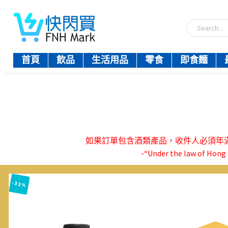
首頁
飲品
生活用品
零食
即食麵
如果訂單包含酒類產品，收件人必須年滿18歲。-『
-“Under the law of Hong K
-32%