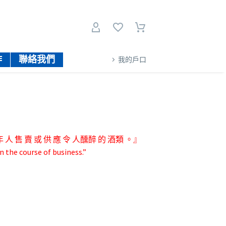
作
聯絡我們
我的戶口
人 售 賣 或 供 應 令 人醺醉 的 酒類 。』
n the course of business.”