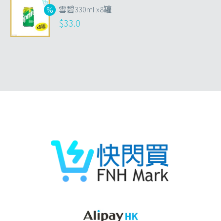
雪碧330ml x8罐
$
33.0