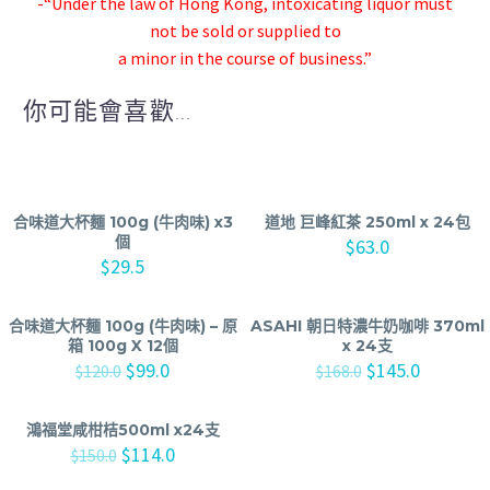
-“Under the law of Hong Kong, intoxicating liquor must
not be sold or supplied to
a minor in the course of business.”
你可能會喜歡...
合味道大杯麵 100g (牛肉味) x3
道地 巨峰紅茶 250ml x 24包
個
$
63.0
$
29.5
合味道大杯麵 100g (牛肉味) – 原
ASAHI 朝日特濃牛奶咖啡 370ml
箱 100g X 12個
x 24支
$
99.0
$
145.0
$
120.0
$
168.0
鴻福堂咸柑桔500ml x24支
$
114.0
$
150.0