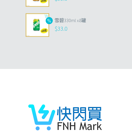
雪碧330ml x8罐
$
33.0