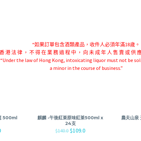
*如果訂單包含酒類產品，收件人必須年滿18歲。
香 港 法 律 ， 不 得 在 業 務 過 程 中 ， 向 未 成 年 人 售 賣 或 供 
-“Under the law of Hong Kong, intoxicating liquor must not be sol
a minor in the course of business.”
 500ml
麒麟 -午後紅茶原味紅茶500ml x
農夫山泉 天
24支
0
$
109.0
$
140.0