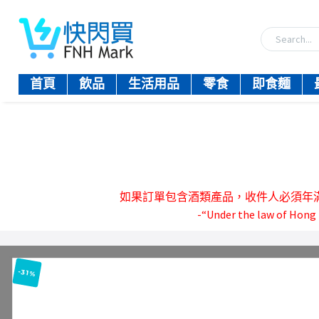
首頁
飲品
生活用品
零食
即食麵
如果訂單包含酒類產品，收件人必須年滿18歲。-『
-“Under the law of Hong K
-31%