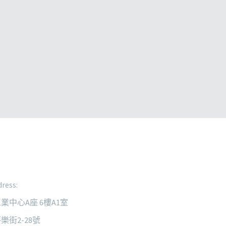
ress:
業中心A座 6樓A1室
樂街2-28號