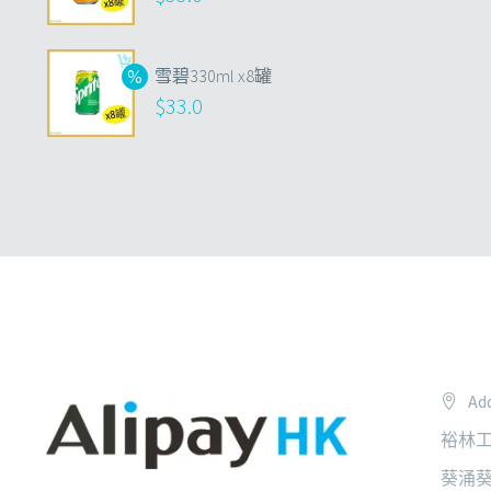
雪碧330ml x8罐
$
33.0
Add
裕林工
葵涌葵