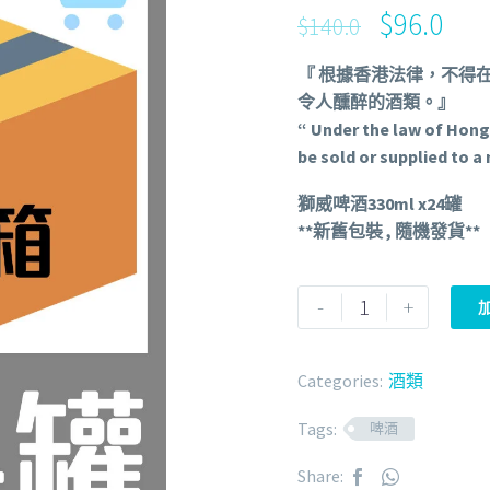
$
96.0
$
140.0
『 根據香港法律，不得
令人醺醉的酒類。』
“ Under the law of Hong
be sold or supplied to a
獅威啤酒330ml x24罐
**新舊包裝 , 隨機發貨**
-
+
Categories:
酒類
Tags:
啤酒
Share: