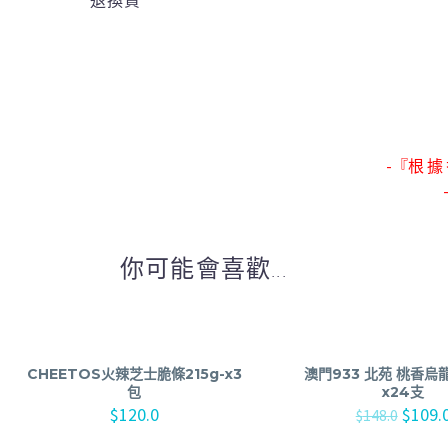
退換貨
-『根 據 
你可能會喜歡...
CHEETOS火辣芝士脆條215g-x3
澳門933 北苑 桃香烏龍
包
x24支
$
120.0
$
109.
$
148.0