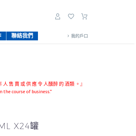
作
聯絡我們
我的戶口
人 售 賣 或 供 應 令 人醺醉 的 酒類 。』
n the course of business.”
L X24罐