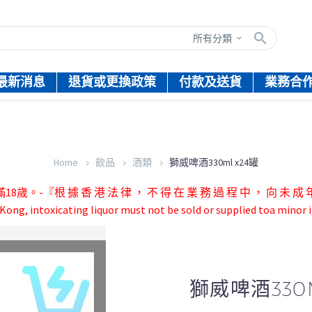
所有分類
最新消息
退貨或更換政策
付款及送貨
業務合
Home
飲品
酒類
獅威啤酒330ml x24罐
根 據 香 港 法 律 ， 不 得 在 業 務 過 程 中 ， 向 未 成 年 
ong, intoxicating liquor must not be sold or supplied toa minor i
獅威啤酒330M