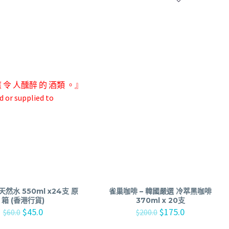
應 令 人
醺醉 的 酒類 。』
d or supplied to
然水 550ml x24支 原
雀巢咖啡 – 韓國嚴選 冷萃黑咖啡
箱 (香港行貨)
370ml x 20支
$
45.0
$
175.0
$
60.0
$
200.0