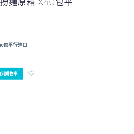
撈麵原箱 X40包平
40包平行進口
加到購物車