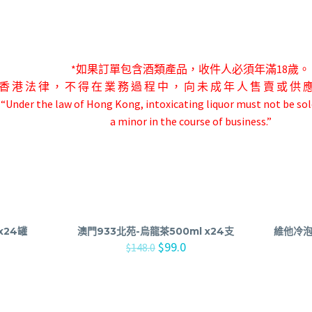
*如果訂單包含酒類產品，收件人必須年滿18歲。
香 港 法 律 ， 不 得 在 業 務 過 程 中 ， 向 未 成 年 人 售 賣 或 供 
-“Under the law of Hong Kong, intoxicating liquor must not be sol
a minor in the course of business.”
x24罐
澳門933北苑-烏龍茶500ml x24支
維他冷泡
$
99.0
$
148.0