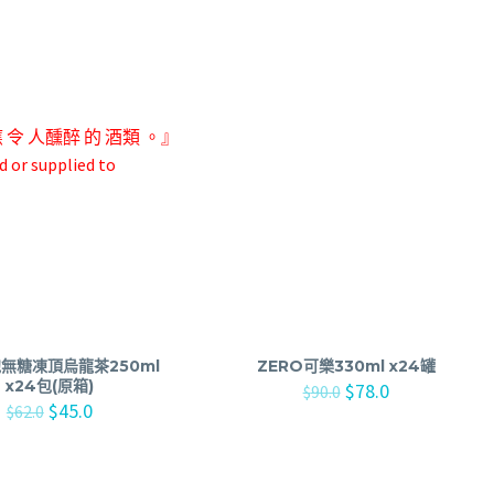
應 令 人
醺醉 的 酒類 。』
d or supplied to
無糖凍頂烏龍茶250ml
ZERO可樂330ml x24罐
x24包(原箱)
$
78.0
$
90.0
$
45.0
$
62.0