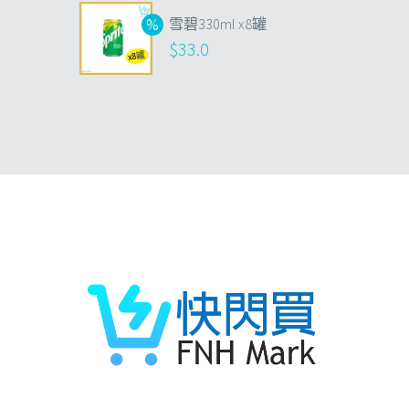
雪碧330ml x8罐
$
33.0