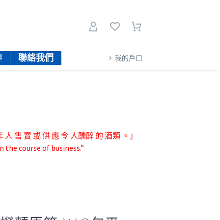
作
聯絡我們
我的戶口
人 售 賣 或 供 應 令 人醺醉 的 酒類 。』
n the course of business.”