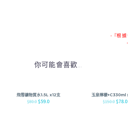
-『根 據 
你可能會喜歡...
飛雪礦物質水1.5L x12支
玉泉檸檬+C330ml 
$
59.0
$
78.0
$
80.0
$
150.0