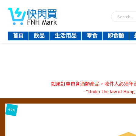
首頁
飲品
生活用品
零食
即食麵
如果訂單包含酒類產品，收件人必須年滿18歲。-『
-“Under the law of Hong K
-10%