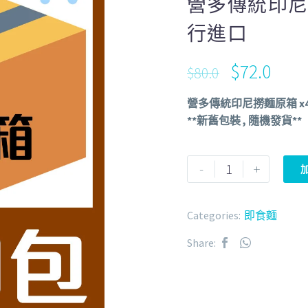
營多傳統印尼
行進口
$
72.0
$
80.0
營多傳統印尼撈麵原箱 x
**新舊包裝 , 隨機發貨**
-
+
Categories:
即食麵
Share: