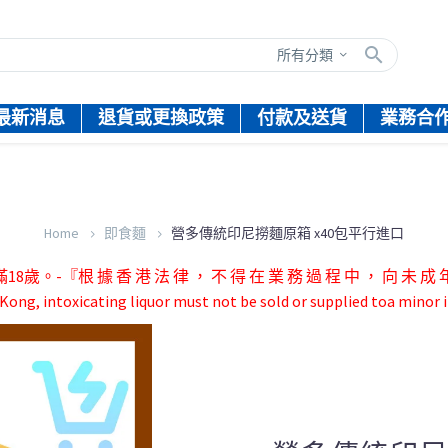
所有分類
最新消息
退貨或更換政策
付款及送貨
業務合
Home
即食麵
營多傳統印尼撈麵原箱 x40包平行進口
根 據 香 港 法 律 ， 不 得 在 業 務 過 程 中 ， 向 未 成 年 
ong, intoxicating liquor must not be sold or supplied toa minor i