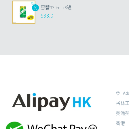
雪碧330ml x8罐
$
33.0
Add
裕林工
葵涌葵
香港