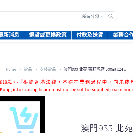
所有分類
最新消息
退貨或更換政策
付款及送貨
業務合
Home
飲品
支裝飲品
澳門933 北苑 茉莉觀音 500ml x24支
根 據 香 港 法 律 ， 不 得 在 業 務 過 程 中 ， 向 未 成 年 
ong, intoxicating liquor must not be sold or supplied toa minor i
澳門933 北苑