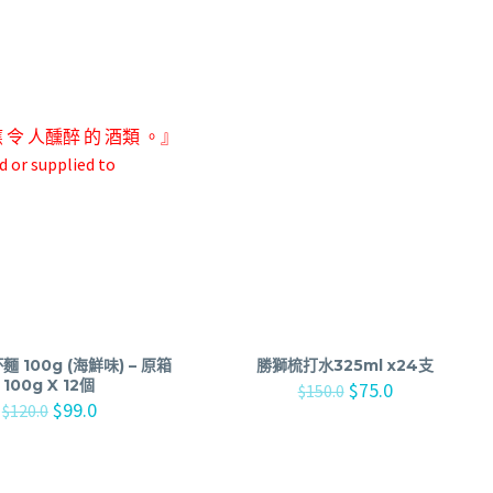
應 令 人
醺醉 的 酒類 。』
d or supplied to
 100g (海鮮味) – 原箱
勝獅梳打水325ml x24支
100g X 12個
$
75.0
$
150.0
$
99.0
$
120.0