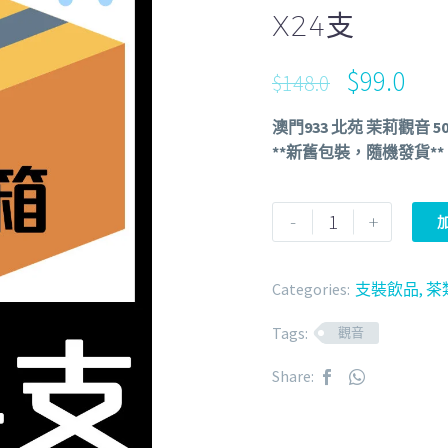
X24支
$
99.0
$
148.0
澳門933 北苑 茉莉觀音 500
**新舊包裝，隨機發貨**
-
+
Categories:
支裝飲品
,
茶
Tags:
觀音
Share: