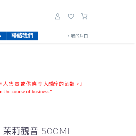
作
聯絡我們
我的戶口
人 售 賣 或 供 應 令 人醺醉 的 酒類 。』
n the course of business.”
 茉莉觀音 500ML