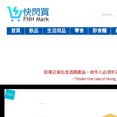
首頁
飲品
生活用品
零食
即食麵
如果訂單包含酒類產品，收件人必須年滿18歲。-『
-“Under the law of Hong K
-33%