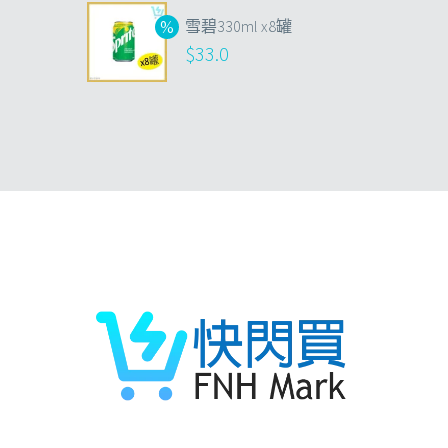
雪碧330ml x8罐
$
33.0