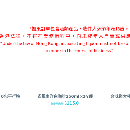
*如果訂單包含酒類產品，收件人必須年滿18歲。
香 港 法 律 ， 不 得 在 業 務 過 程 中 ， 向 未 成 年 人 售 賣 或 供 
-“Under the law of Hong Kong, intoxicating liquor must not be sol
a minor in the course of business.”
40包平行進
雀巢南洋白咖啡250ml x24罐
合味道大杯麵
$
115.0
$
148.0