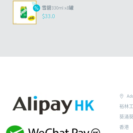
雪碧330ml x8罐
$
33.0
Add
裕林工
葵涌葵
香港