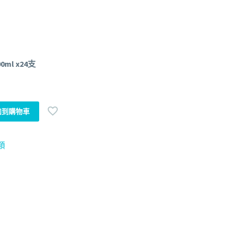
ml x24支
加到購物車
類