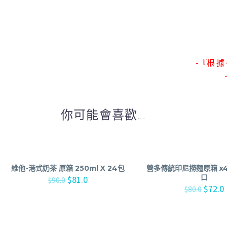
-『根 據 
你可能會喜歡...
維他-港式奶茶 原箱 250ml X 24包
營多傳統印尼撈麵原箱 x
口
$
81.0
$
90.0
$
72.0
$
80.0