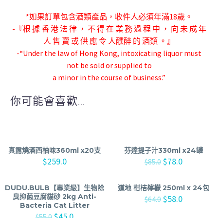
*如果訂單包含酒類產品，收件人必須年滿18歲。
-『根 據 香 港 法 律 ， 不 得 在 業 務 過 程 中 ， 向 未 成 年
人 售 賣 或 供 應 令 人
醺醉 的 酒類 。』
-“Under the law of Hong Kong, intoxicating liquor must
not be sold or supplied to
a minor in the course of business.”
你可能會喜歡...
真露燒酒西柚味360ml x20支
芬達提子汁330ml x24罐
$
259.0
$
78.0
$
85.0
DUDU.BULB【專業級】生物除
道地 柑桔檸檬 250ml x 24包
臭抑菌豆腐貓砂 2kg Anti-
$
58.0
$
64.0
Bacteria Cat Litter
$
45.0
$
55.0