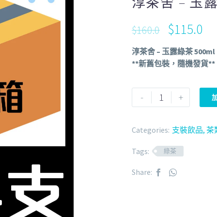
淳茶舍 – 玉露
$
115.0
$
160.0
淳茶舍 – 玉露綠茶 500ml 
**新舊包裝，隨機發貨**
-
+
Categories:
支裝飲品
,
茶
Tags:
綠茶
Share: