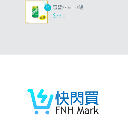
雪碧330ml x8罐
$
33.0