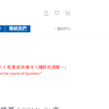
作
聯絡我們
我的戶口
人 售 賣 或 供 應 令 人醺醉 的 酒類 。』
n the course of business.”