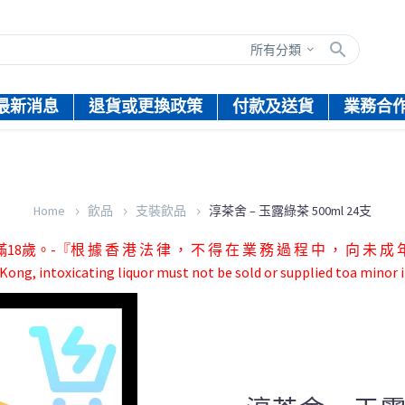
所有分類
最新消息
退貨或更換政策
付款及送貨
業務合
Home
飲品
支裝飲品
淳茶舍 – 玉露綠茶 500ml 24支
根 據 香 港 法 律 ， 不 得 在 業 務 過 程 中 ， 向 未 成 年 
ong, intoxicating liquor must not be sold or supplied toa minor i