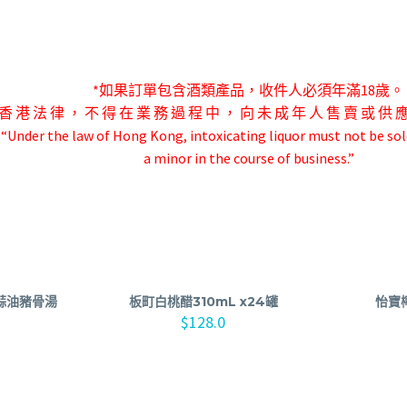
*如果訂單包含酒類產品，收件人必須年滿18歲。
香 港 法 律 ， 不 得 在 業 務 過 程 中 ， 向 未 成 年 人 售 賣 或 供 
-“Under the law of Hong Kong, intoxicating liquor must not be sol
a minor in the course of business.”
黑蒜油豬骨湯
板町白桃醋310mL x24罐
怡寶檸
$
128.0