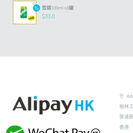
雪碧330ml x8罐
$
33.0
Add
裕林工
葵涌葵
香港