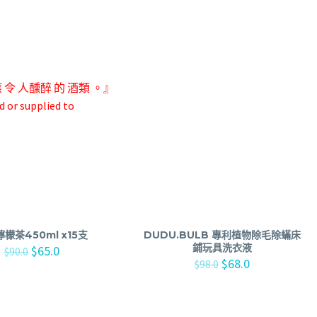
應 令 人
醺醉 的 酒類 。』
d or supplied to
檬茶450ml x15支
DUDU.BULB 專利植物除毛除蟎床
鋪玩具洗衣液
$
65.0
$
90.0
$
68.0
$
98.0