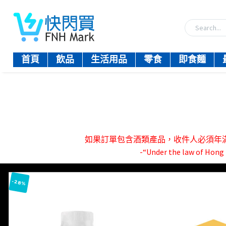
首頁
飲品
生活用品
零食
即食麵
如果訂單包含酒類產品，收件人必須年滿18歲。-『
-“Under the law of Hong K
-28%