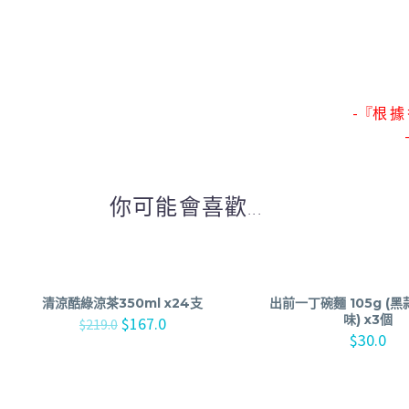
-『根 據 
你可能會喜歡...
清涼酷綠涼茶350ml x24支
出前一丁碗麵 105g (
味) x3個
$
167.0
$
219.0
$
30.0