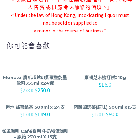
人 售 賣 或 供 應 令 人
醺醉 的 酒類 。』
-“Under the law of Hong Kong, intoxicating liquor must
not be sold or supplied to
a minor in the course of business.”
你可能會喜歡...
Monster魔爪超越幻紫碳酸能量
嘉頓芝麻梳打餅210g
飲料355ml x24罐
$
16.0
$
250.0
$
278.0
道地 蜂蜜綠茶 500ml x 24支
阿薩姆奶茶(原味) 500ml x15支
$
149.0
$
90.0
$
174.0
$
120.0
雀巢咖啡 Café系列 牛奶特濃咖啡
– 原箱 270ml X 15支