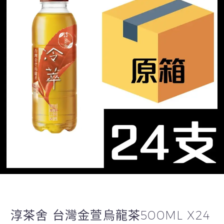
淳茶舍 台灣金萱烏龍茶500ML X24