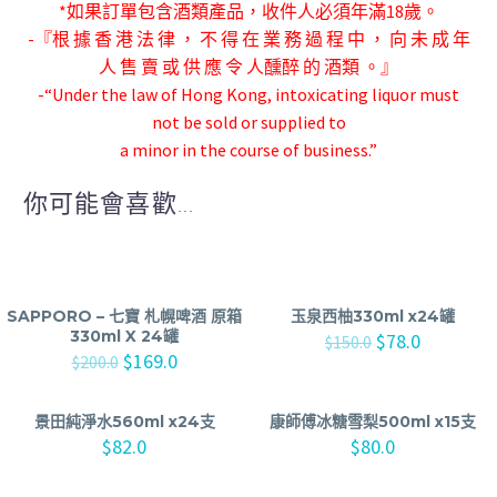
*如果訂單包含酒類產品，收件人必須年滿18歲。
-『根 據 香 港 法 律 ， 不 得 在 業 務 過 程 中 ， 向 未 成 年
人 售 賣 或 供 應 令 人
醺醉 的 酒類 。』
-“Under the law of Hong Kong, intoxicating liquor must
not be sold or supplied to
a minor in the course of business.”
你可能會喜歡...
SAPPORO – 七寶 札幌啤酒 原箱
玉泉西柚330ml x24罐
330ml X 24罐
$
78.0
$
150.0
$
169.0
$
200.0
景田純淨水560ml x24支
康師傅冰糖雪梨500ml x15支
$
82.0
$
80.0