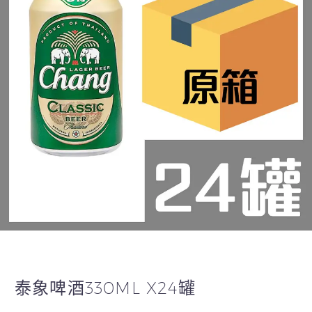
泰象啤酒330ML X24罐