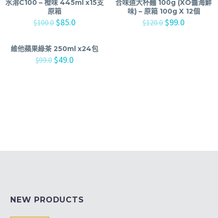
水溶C100 – 橙味 445ml x15支
合味道大杯麵 100g (XO醬海鮮
原箱
味) – 原箱 100g X 12個
$
85.0
$
99.0
$
100.0
$
120.0
維他蘋果綠茶 250ml x24包
$
49.0
$
99.0
NEW PRODUCTS