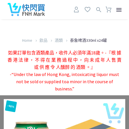
Home
飲品
酒類
泰象啤酒330ml x24罐
如果訂單包含酒類產品，收件人必須年滿18歲。-『根 據
香 港 法 律 ， 不 得 在 業 務 過 程 中 ， 向 未 成 年 人 售 賣
或 供 應 令 人醺醉 的 酒類 。』
-“Under the law of Hong Kong, intoxicating liquor must
not be sold or supplied toa minor in the course of
business.”
-45%