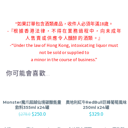
*如果訂單包含酒類產品，收件人必須年滿18歲。
-『根 據 香 港 法 律 ， 不 得 在 業 務 過 程 中 ， 向 未 成 年
人 售 賣 或 供 應 令 人
醺醉 的 酒類 。』
-“Under the law of Hong Kong, intoxicating liquor must
not be sold or supplied to
a minor in the course of business.”
你可能會喜歡...
Monster魔爪超越仙境碳酸能量
奧地利紅牛RedBull巨峰葡萄風味
飲料355ml x24罐
250ml x24罐
$
250.0
$
329.0
$
278.0