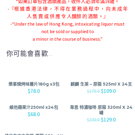
*如果訂單包含酒類產品，收件人必須年滿18歲。
-『根 據 香 港 法 律 ， 不 得 在 業 務 過 程 中 ， 向 未 成 年
人 售 賣 或 供 應 令 人
醺醉 的 酒類 。』
-“Under the law of Hong Kong, intoxicating liquor must
not be sold or supplied to
a minor in the course of business.”
你可能會喜歡...
樂事燒烤味薯片180g x3包
麒麟 生茶 – 原箱 525ml X 24支
$
78.0
$
109.0
$
170.0
維他蘋果汁250ml x24包
韋恩 特濃咖啡 原箱 320ml X 24
罐
$
68.0
$
129.0
$
330.0