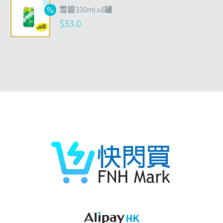
雪碧330ml x8罐
$
33.0