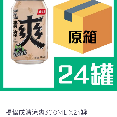
楊協成清涼爽300ML X24罐