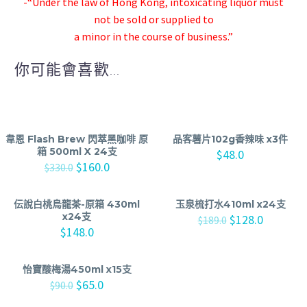
-“Under the law of Hong Kong, intoxicating liquor must
not be sold or supplied to
a minor in the course of business.”
你可能會喜歡...
韋恩 Flash Brew 閃萃黑咖啡 原
品客薯片102g香辣味 x3件
箱 500ml X 24支
$
48.0
$
160.0
$
330.0
伝說白桃烏龍茶-原箱 430ml
玉泉梳打水410ml x24支
x24支
$
128.0
$
189.0
$
148.0
怡寶酸梅湯450ml x15支
$
65.0
$
90.0