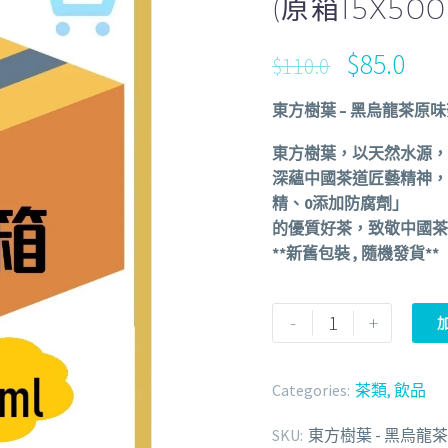
(原箱15X500
$
85.0
$
110.0
東方樹葉 – 黑烏龍茶原味荼飲
東方樹葉，以天然水源，
深蘊中國茶道匠藝精神，
精、0添加防腐劑」
的優質好茶，致敬中國茶
**新舊包裝 , 隨機發貨**
-
+
Categories:
茶類
,
飲品
SKU:
東方樹葉 - 黑烏龍茶原