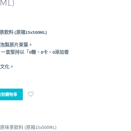
ML)
料 (原箱15x500ML)
泡製原片茶葉。
 一直堅持以「0糖、0卡、0添加香
文化。
加到購物車
味荼飲料 (原箱15x500ML)