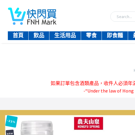
首頁
飲品
生活用品
零食
即食麵
如果訂單包含酒類產品，收件人必須年滿18歲。-『
-“Under the law of Hong K
-23%
NEW