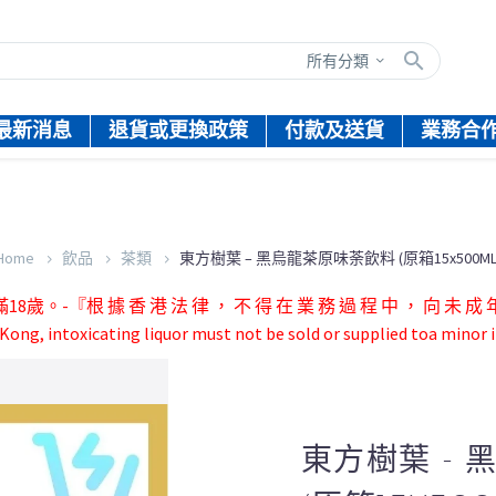
所有分類
最新消息
退貨或更換政策
付款及送貨
業務合
Home
飲品
茶類
東方樹葉 – 黑烏龍茶原味荼飲料 (原箱15x500ML
根 據 香 港 法 律 ， 不 得 在 業 務 過 程 中 ， 向 未 成 年 
ong, intoxicating liquor must not be sold or supplied toa minor i
東方樹葉 -