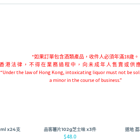
*如果訂單包含酒類產品，收件人必須年滿18歲。
香 港 法 律 ， 不 得 在 業 務 過 程 中 ， 向 未 成 年 人 售 賣 或 供 
-“Under the law of Hong Kong, intoxicating liquor must not be sol
a minor in the course of business.”
l x24支
品客薯片102g芝士味 x3件
道地 荔
$
48.0