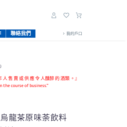
作
聯絡我們
我的戶口
)
人 售 賣 或 供 應 令 人醺醉 的 酒類 。』
n the course of business.”
 黑烏龍茶原味荼飲料