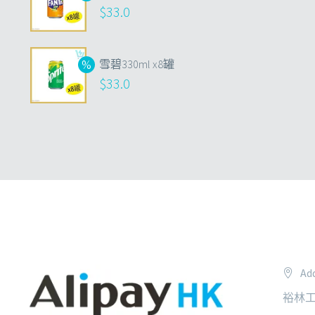
$
33.0
雪碧330ml x8罐
$
33.0
Add
裕林工