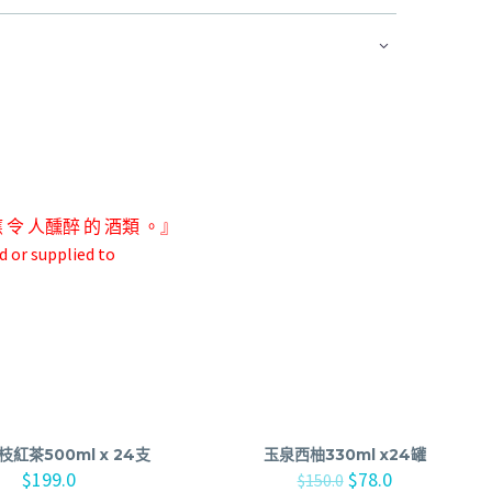
應 令 人
醺醉 的 酒類 。』
d or supplied to
枝紅茶500ml x 24支
玉泉西柚330ml x24罐
$
199.0
$
78.0
$
150.0