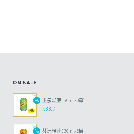
ON SALE
玉泉忌廉330ml x8罐
$
33.0
芬達橙汁330ml x8罐