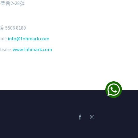
樂街2-28號
: 5506 8189
ail:
info@fnhmark.com
bsite:
www.fnhmark.com