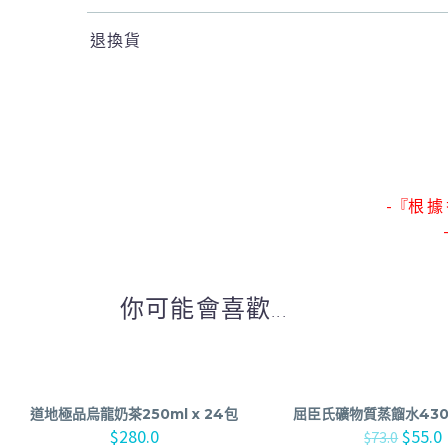
退換貨
-『根 據 
你可能會喜歡...
道地極品烏龍奶茶250ml x 24包
屈臣氏礦物質蒸餾水430m
$
280.0
$
55.0
$
73.0