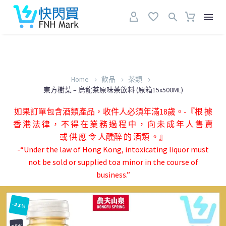
Home
飲品
茶類
東方樹葉 – 烏龍茶原味荼飲料 (原箱15x500ML)
如果訂單包含酒類產品，收件人必須年滿18歲。-『根 據
香 港 法 律 ， 不 得 在 業 務 過 程 中 ， 向 未 成 年 人 售 賣
或 供 應 令 人醺醉 的 酒類 。』
-“Under the law of Hong Kong, intoxicating liquor must
not be sold or supplied toa minor in the course of
business.”
-23%
NEW