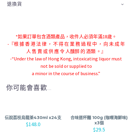
退換貨
*如果訂單包含酒類產品，收件人必須年滿18歲。
-『根 據 香 港 法 律 ， 不 得 在 業 務 過 程 中 ， 向 未 成 年
人 售 賣 或 供 應 令 人
醺醉 的 酒類 。』
-“Under the law of Hong Kong, intoxicating liquor must
not be sold or supplied to
a minor in the course of business.”
你可能會喜歡...
伝說荔枝烏龍茶430ml x24支
合味道杯麵 100g (咖喱海鮮味)
x3個
$
148.0
$
29.5