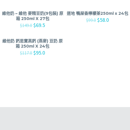
維他奶 – 維他 麥精豆奶(9包裝) 原
道地 鴨屎香檸檬茶250ml x 24包
箱 250ml X 27包
$
58.0
$
99.0
$
69.5
$
149.0
維他奶 鈣思寶高鈣 (燕麥) 豆奶 原
箱 250ml X 24包
$
95.0
$
117.0