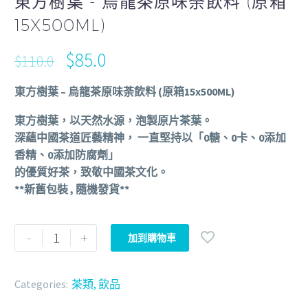
東方樹葉 - 烏龍茶原味荼飲料 (原箱
15X500ML)
$
85.0
$
110.0
東方樹葉 – 烏龍茶原味荼飲料 (原箱15x500ML)
東方樹葉，以天然水源，泡製原片茶葉。
深蘊中國茶道匠藝精神， 一直堅持以「0糖、0卡、0添加
香精、0添加防腐劑」
的優質好茶，致敬中國茶文化。
**新舊包裝 , 隨機發貨**
-
+
加到購物車
Categories:
茶類
,
飲品