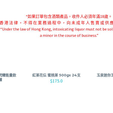
*如果訂單包含酒類產品，收件人必須年滿18歲。
香 港 法 律 ， 不 得 在 業 務 過 程 中 ， 向 未 成 年 人 售 賣 或 供 
-“Under the law of Hong Kong, intoxicating liquor must not be sol
a minor in the course of business.”
桃閃耀能量飲
紅茶花伝 蜜桃茶 500gx 24支
玉泉迷你玉
罐
$
175.0