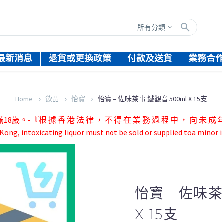
所有分類
最新消息
退貨或更換政策
付款及送貨
業務合
Home
飲品
怡寶
怡寶 – 佐味茶事 鐵觀音 500ml X 15支
根 據 香 港 法 律 ， 不 得 在 業 務 過 程 中 ， 向 未 成 年 
ong, intoxicating liquor must not be sold or supplied toa minor i
怡寶 - 佐味茶
X 15支