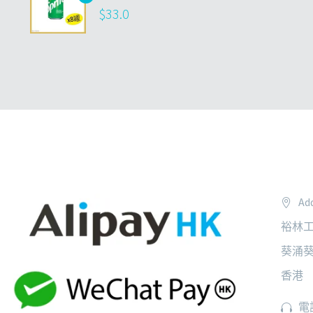
$
33.0
Add
裕林工
葵涌葵
香港
電話