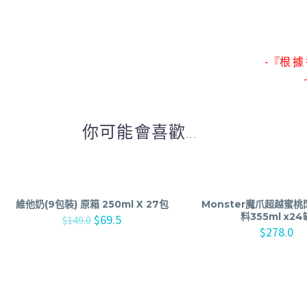
-『根 據 
你可能會喜歡...
維他奶(9包裝) 原箱 250ml X 27包
Monster魔爪超越蜜
料355ml x24
$
69.5
$
149.0
$
278.0