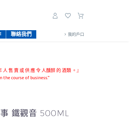
作
聯絡我們
我的戶口
人 售 賣 或 供 應 令 人醺醉 的 酒類 。』
n the course of business.”
事 鐵觀音 500ML