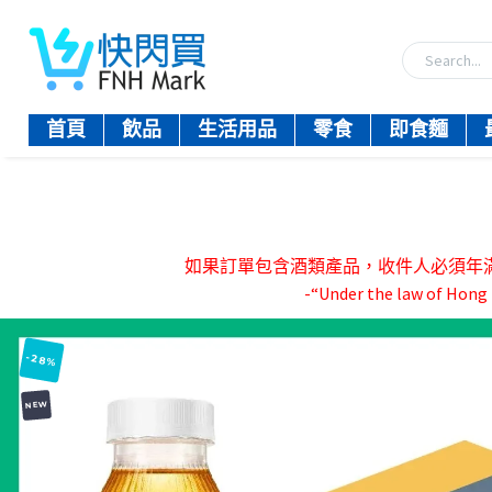
首頁
飲品
生活用品
零食
即食麵
如果訂單包含酒類產品，收件人必須年滿18歲。-『
-“Under the law of Hong K
-28%
NEW