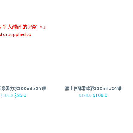
應 令 人
醺醉 的 酒類 。』
d or supplied to
泉湯力水200ml x24罐
嘉士伯醇滑啤酒330ml x24罐
$
85.0
$
109.0
$
100.0
$
189.0