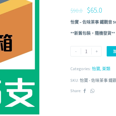
$
65.0
$
90.0
怡寶 – 佐味茶事 鐵觀音 500
**新舊包裝，隨機發貨**
-
+
Categories:
怡寶
,
茶類
SKU:
怡寶 - 佐味茶事 鐵觀音
Share: