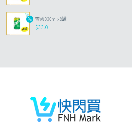
雪碧330ml x8罐
$
33.0