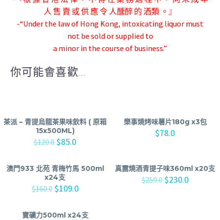
人 售 賣 或 供 應 令 人
醺醉 的 酒類 。』
-“Under the law of Hong Kong, intoxicating liquor must
not be sold or supplied to
a minor in the course of business.”
你可能會喜歡...
茶派 – 青提烏龍茶果味飲料 ( 原箱
樂事燒烤味薯片180g x3包
15x500ML)
$
78.0
$
85.0
$
120.0
澳門933 北苑 青梅竹馬 500ml
真露燒酒青提子味360ml x20支
x24支
$
230.0
$
259.0
$
109.0
$
160.0
寶礦力500ml x24支