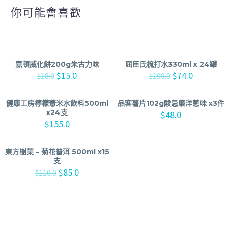
你可能會喜歡...
嘉頓威化餅200g朱古力味
屈臣氏梳打水330ml x 24罐
$
15.0
$
74.0
$
18.0
$
199.0
健康工房檸檬薏米水飲料500ml
品客薯片102g酸忌廉洋蔥味 x3件
x24支
$
48.0
$
155.0
東方樹葉 – 菊花普洱 500ml x15
支
$
85.0
$
110.0