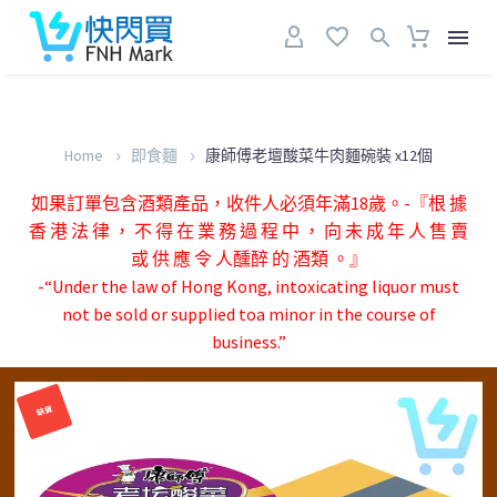
Home
即食麵
康師傅老壇酸菜牛肉麵碗裝 x12個
如果訂單包含酒類產品，收件人必須年滿18歲。-『根 據
香 港 法 律 ， 不 得 在 業 務 過 程 中 ， 向 未 成 年 人 售 賣
或 供 應 令 人醺醉 的 酒類 。』
-“Under the law of Hong Kong, intoxicating liquor must
not be sold or supplied toa minor in the course of
business.”
缺貨