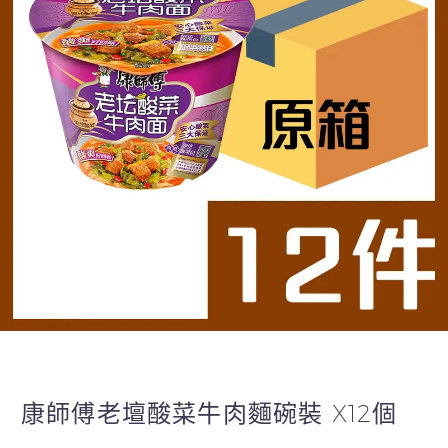
康師傅老壇酸菜牛肉麵碗裝 X12個