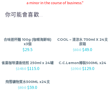
a minor in the course of business.”
你可能會喜歡...
合味道杯麵 100g (咖喱海鮮味)
COOL – 清涼水 750ml X 24支
x3個
原箱
$
29.5
$
49.0
$
60.0
雀巢咖啡濃香焙煎 250ml x 24罐
C.C.Lemon樽裝500ML x24
$
115.0
$
129.0
$
148.0
$
190.0
飛雪礦物質水500ML x24支
$
59.0
$
80.0