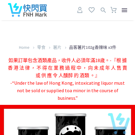
Home
零食
薯片
品客薯片102g香辣味 x3件
如果訂單包含酒類產品，收件人必須年滿18歲。-『根 據
香 港 法 律 ， 不 得 在 業 務 過 程 中 ， 向 未 成 年 人 售 賣
或 供 應 令 人醺醉 的 酒類 。』
-“Under the law of Hong Kong, intoxicating liquor must
not be sold or supplied toa minor in the course of
business.”