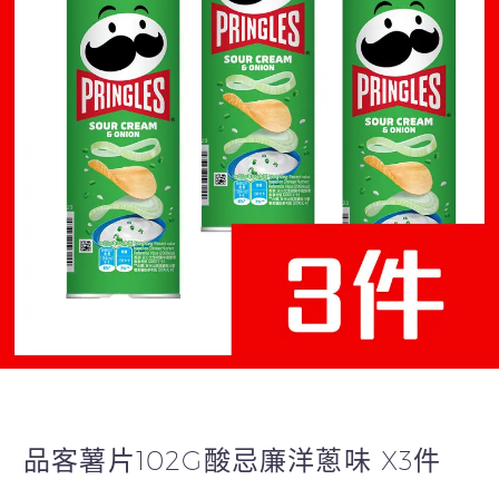
品客薯片102G酸忌廉洋蔥味 X3件