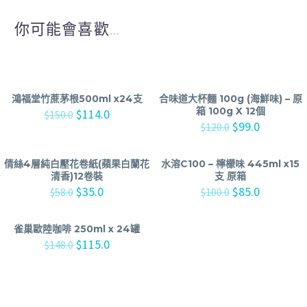
你可能會喜歡...
鴻福堂竹蔗茅根500ml x24支
合味道大杯麵 100g (海鮮味) – 原
箱 100g X 12個
$
114.0
$
150.0
$
99.0
$
120.0
倩絲4層純白壓花卷紙(蘋果白蘭花
水溶C100 – 檸檬味 445ml x15
清香)12卷裝
支 原箱
$
35.0
$
85.0
$
58.0
$
100.0
雀巢歐陸咖啡 250ml x 24罐
$
115.0
$
148.0