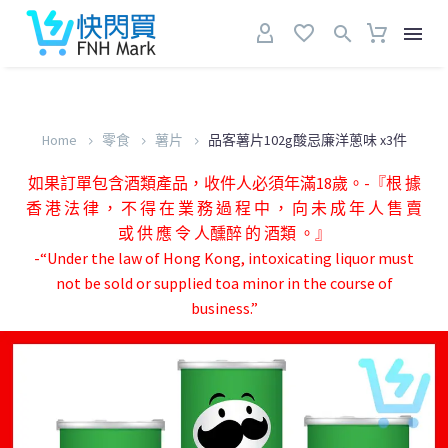
Home
零食
薯片
品客薯片102g酸忌廉洋蔥味 x3件
如果訂單包含酒類產品，收件人必須年滿18歲。-『根 據
香 港 法 律 ， 不 得 在 業 務 過 程 中 ， 向 未 成 年 人 售 賣
或 供 應 令 人醺醉 的 酒類 。』
-“Under the law of Hong Kong, intoxicating liquor must
not be sold or supplied toa minor in the course of
business.”