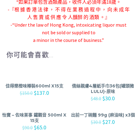
*如果訂單包含酒類產品，收件人必須年滿18歲。
-『根 據 香 港 法 律 ， 不 得 在 業 務 過 程 中 ， 向 未 成 年
人 售 賣 或 供 應 令 人
醺醉 的 酒類 。』
-“Under the law of Hong Kong, intoxicating liquor must
not be sold or supplied to
a minor in the course of business.”
你可能會喜歡...
佳得樂橙味樽裝600ml X15支
倩絲親膚4層紙手巾36包(罐頭豬
LULU)-原味
$
137.0
$
150.0
$
30.0
$
48.0
怡寶 – 佐味茶事 鐵觀音 500ml X
出前一丁碗麵 99g (麻油味) x3個
15支
$
27.0
$
30.0
$
65.0
$
90.0