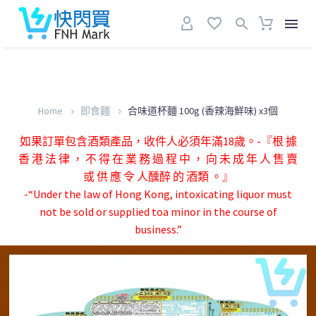
Home
即食麵
合味道杯麵 100g (香辣海鮮味) x3個
如果訂單包含酒類產品，收件人必須年滿18歲。-『根 據
香 港 法 律 ， 不 得 在 業 務 過 程 中 ， 向 未 成 年 人 售 賣
或 供 應 令 人醺醉 的 酒類 。』
-“Under the law of Hong Kong, intoxicating liquor must
not be sold or supplied toa minor in the course of
business.”