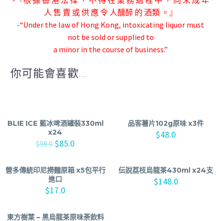
-『根 據 香 港 法 律 ， 不 得 在 業 務 過 程 中 ， 向 未 成 年
人 售 賣 或 供 應 令 人
醺醉 的 酒類 。』
-“Under the law of Hong Kong, intoxicating liquor must
not be sold or supplied to
a minor in the course of business.”
你可能會喜歡...
BLIE ICE 藍冰啤酒罐裝330ml
品客薯片102g原味 x3件
x24
$
48.0
$
85.0
$
98.0
營多傳統印尼撈麵原箱 x5包平行
伝說荔枝烏龍茶430ml x24支
進口
$
148.0
$
17.0
東方樹葉 – 黑烏龍茶原味荼飲料