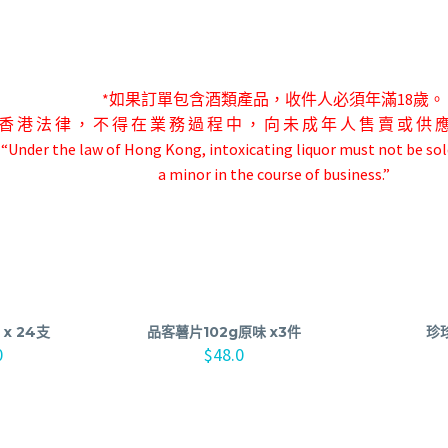
*如果訂單包含酒類產品，收件人必須年滿18歲。
香 港 法 律 ， 不 得 在 業 務 過 程 中 ， 向 未 成 年 人 售 賣 或 供 
-“Under the law of Hong Kong, intoxicating liquor must not be sol
a minor in the course of business.”
x 24支
品客薯片102g原味 x3件
珍
0
$
48.0