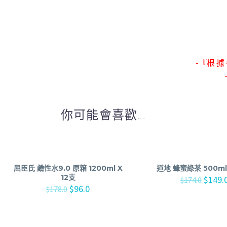
-『根 據 
你可能會喜歡...
屈臣氏 鹼性水9.0 原箱 1200ml X
道地 蜂蜜綠茶 500ml 
12支
$
149.
$
174.0
$
96.0
$
178.0