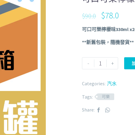
$
78.0
$
90.0
可口可樂檸檬味330ml x2
**新舊包裝，隨機發貨**
-
+
Categories:
汽水
Tags:
可樂
Share: