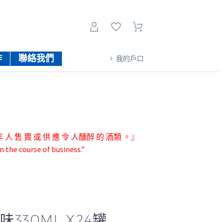
作
聯絡我們
我的戶口
人 售 賣 或 供 應 令 人醺醉 的 酒類 。』
n the course of business.”
330ML X24罐