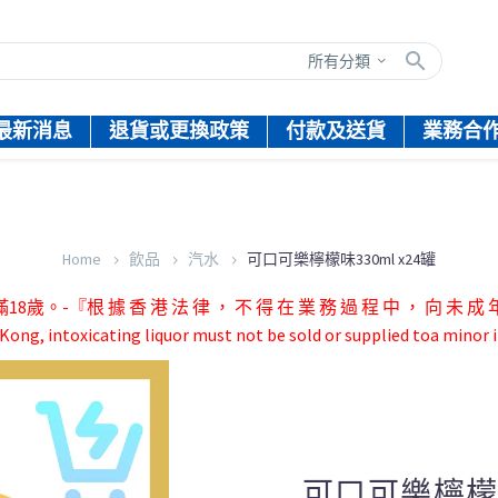
所有分類
最新消息
退貨或更換政策
付款及送貨
業務合
Home
飲品
汽水
可口可樂檸檬味330ml x24罐
根 據 香 港 法 律 ， 不 得 在 業 務 過 程 中 ， 向 未 成 年 
ong, intoxicating liquor must not be sold or supplied toa minor i
可口可樂檸檬味