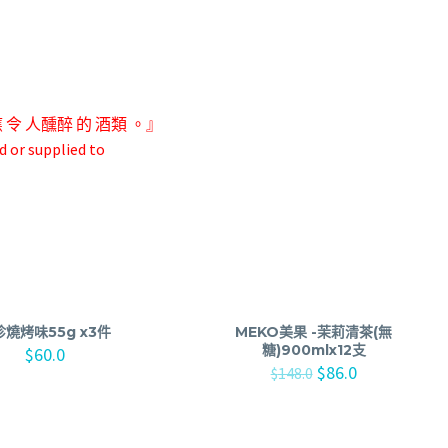
應 令 人
醺醉 的 酒類 。』
d or supplied to
珍燒烤味55g x3件
MEKO美果 -茉莉清茶(無
糖)900mlx12支
$
60.0
$
86.0
$
148.0