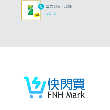
雪碧330ml x8罐
$
33.0