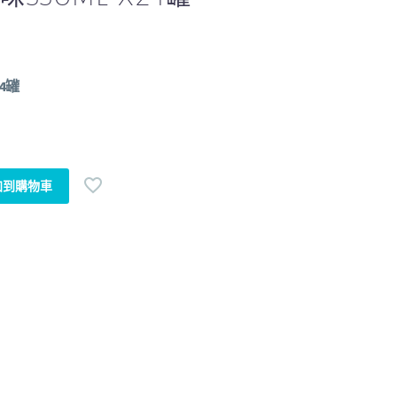
4罐
加到購物車