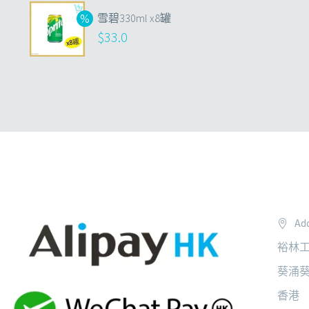
雪碧330ml x8罐
$
33.0
Add
裕林工
葵涌葵
香港