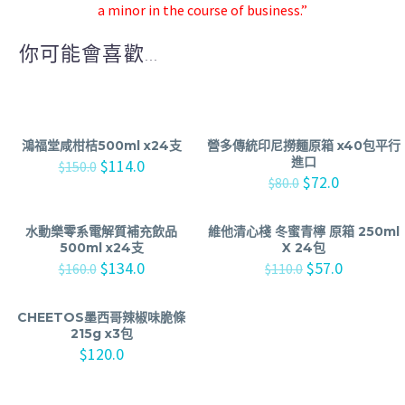
a minor in the course of business.”
你可能會喜歡...
鴻福堂咸柑桔500ml x24支
營多傳統印尼撈麵原箱 x40包平行
進口
$
114.0
$
150.0
$
72.0
$
80.0
水動樂零系電解質補充飲品
維他清心棧 冬蜜青檸 原箱 250ml
500ml x24支
X 24包
$
134.0
$
57.0
$
160.0
$
110.0
CHEETOS墨西哥辣椒味脆條
215g x3包
$
120.0