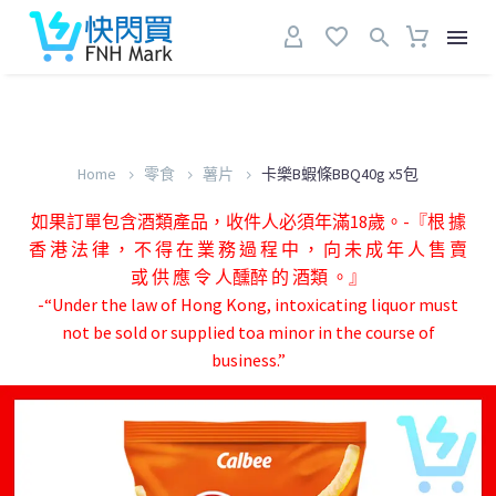
Home
零食
薯片
卡樂B蝦條BBQ40g x5包
如果訂單包含酒類產品，收件人必須年滿18歲。-『根 據
香 港 法 律 ， 不 得 在 業 務 過 程 中 ， 向 未 成 年 人 售 賣
或 供 應 令 人醺醉 的 酒類 。』
-“Under the law of Hong Kong, intoxicating liquor must
not be sold or supplied toa minor in the course of
business.”