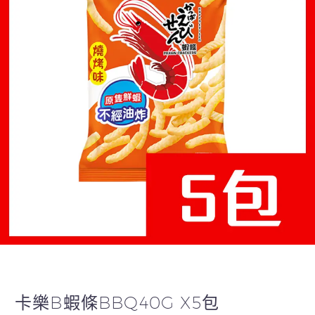
卡樂B蝦條BBQ40G X5包