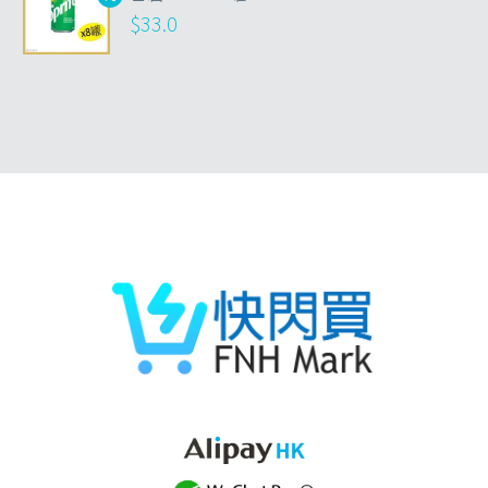
$
33.0