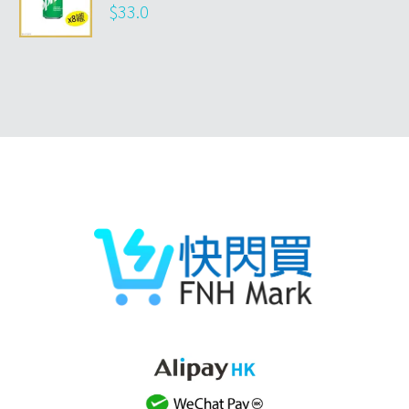
$
33.0