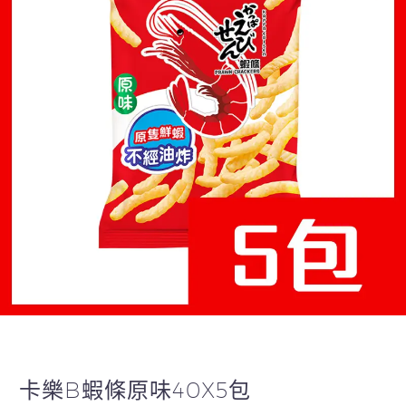
卡樂B蝦條原味40X5包