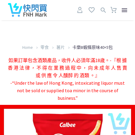
Home
零食
薯片
卡樂B蝦條原味40×5包
如果訂單包含酒類產品，收件人必須年滿18歲。-『根 據
香 港 法 律 ， 不 得 在 業 務 過 程 中 ， 向 未 成 年 人 售 賣
或 供 應 令 人醺醉 的 酒類 。』
-“Under the law of Hong Kong, intoxicating liquor must
not be sold or supplied toa minor in the course of
business.”