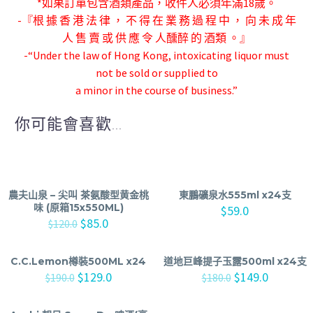
*如果訂單包含酒類產品，收件人必須年滿18歲。
-『根 據 香 港 法 律 ， 不 得 在 業 務 過 程 中 ， 向 未 成 年
人 售 賣 或 供 應 令 人
醺醉 的 酒類 。』
-“Under the law of Hong Kong, intoxicating liquor must
not be sold or supplied to
a minor in the course of business.”
你可能會喜歡...
農夫山泉 – 尖叫 茶氨酸型黄金桃
東鵬礦泉水555ml x24支
味 (原箱15x550ML)
$
59.0
$
85.0
$
120.0
C.C.Lemon樽裝500ML x24
道地巨峰提子玉露500ml x24支
$
129.0
$
149.0
$
190.0
$
180.0