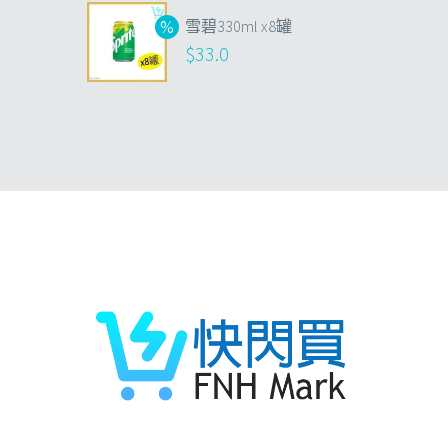
雪碧330ml x8罐
$
33.0