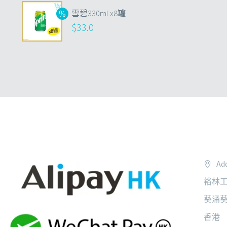
雪碧330ml x8罐
$
33.0
Add
裕林工
葵涌葵
香港