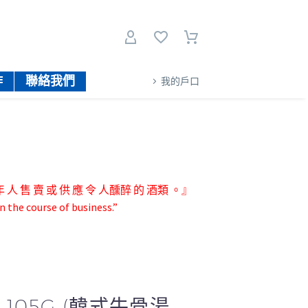
作
聯絡我們
我的戶口
人 售 賣 或 供 應 令 人醺醉 的 酒類 。』
n the course of business.”
105G (韓式牛骨湯