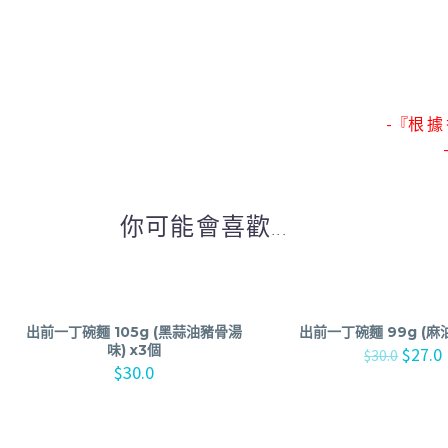
-『根 據 
你可能會喜歡...
出前一丁碗麵 105g (黑蒜油豬骨湯
出前一丁碗麵 99g (麻油
味) x3個
$
27.0
$
30.0
$
30.0