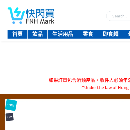
首頁
飲品
生活用品
零食
即食麵
如果訂單包含酒類產品，收件人必須年滿18歲。-『
-“Under the law of Hong K
-10%
NEW