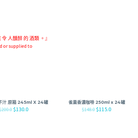
應 令 人
醺醉 的 酒類 。』
d or supplied to
汁 原箱 245ml X 24罐
雀巢香濃咖啡 250ml x 24罐
$
130.0
$
115.0
$
200.0
$
148.0