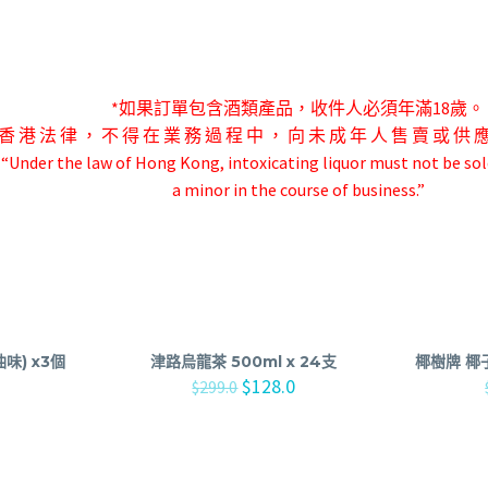
*如果訂單包含酒類產品，收件人必須年滿18歲。
香 港 法 律 ， 不 得 在 業 務 過 程 中 ， 向 未 成 年 人 售 賣 或 供 
-“Under the law of Hong Kong, intoxicating liquor must not be sol
a minor in the course of business.”
味) x3個
津路烏龍茶 500ml x 24支
椰樹牌 椰子
$
128.0
$
299.0