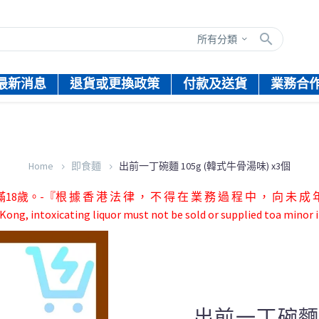
所有分類
最新消息
退貨或更換政策
付款及送貨
業務合
Home
即食麵
出前一丁碗麵 105g (韓式牛骨湯味) x3個
根 據 香 港 法 律 ， 不 得 在 業 務 過 程 中 ， 向 未 成 年 
ong, intoxicating liquor must not be sold or supplied toa minor i
出前一丁碗麵 