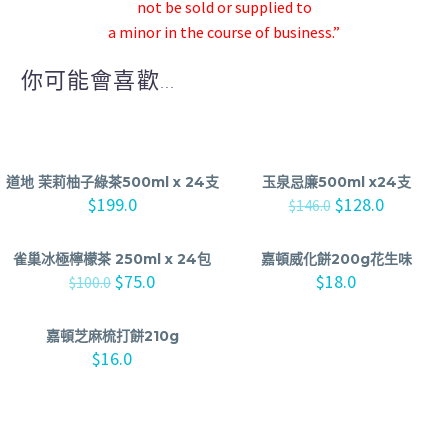
not be sold or supplied to
a minor in the course of business.”
你可能會喜歡...
道地 茉莉柚子綠茶500ml x 24支
玉泉忌廉500ml x24支
$
199.0
$
128.0
$
146.0
雀巢冰極檸檬茶 250ml x 24包
嘉頓威化餅200g花生味
$
75.0
$
18.0
$
100.0
嘉頓芝麻梳打餅210g
$
16.0