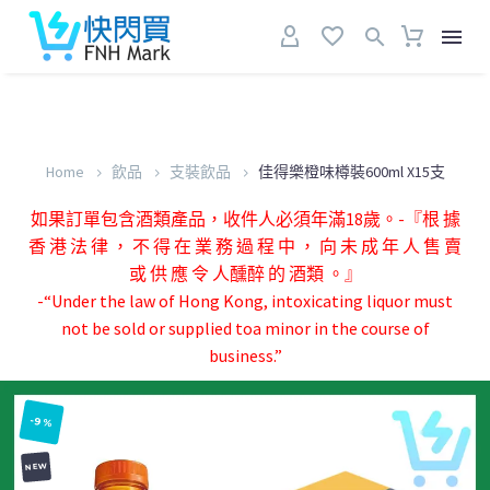
Home
飲品
支裝飲品
佳得樂橙味樽裝600ml X15支
如果訂單包含酒類產品，收件人必須年滿18歲。-『根 據
香 港 法 律 ， 不 得 在 業 務 過 程 中 ， 向 未 成 年 人 售 賣
或 供 應 令 人醺醉 的 酒類 。』
-“Under the law of Hong Kong, intoxicating liquor must
not be sold or supplied toa minor in the course of
business.”
-9%
NEW