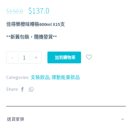
$
137.0
$
150.0
佳得樂橙味樽裝600ml X15支
**新舊包裝，隨機發貨**
-
+
加到購物車
Categories:
支裝飲品
,
運動能量飲品
Share:
送貨安排