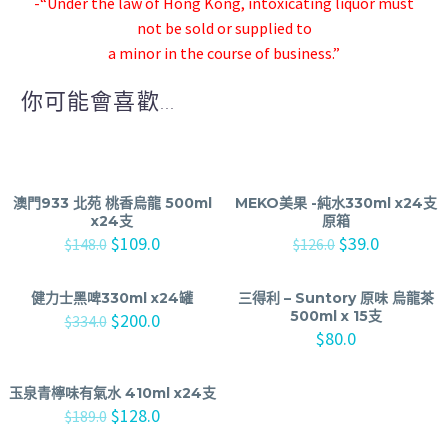
-“Under the law of Hong Kong, intoxicating liquor must
not be sold or supplied to
a minor in the course of business.”
你可能會喜歡...
澳門933 北苑 桃香烏龍 500ml
MEKO美果 -純水330ml x24支
x24支
原箱
$
109.0
$
39.0
$
148.0
$
126.0
健力士黑啤330ml x24罐
三得利 – Suntory 原味 烏龍茶
500ml x 15支
$
200.0
$
334.0
$
80.0
玉泉青檸味有氣水 410ml x24支
$
128.0
$
189.0