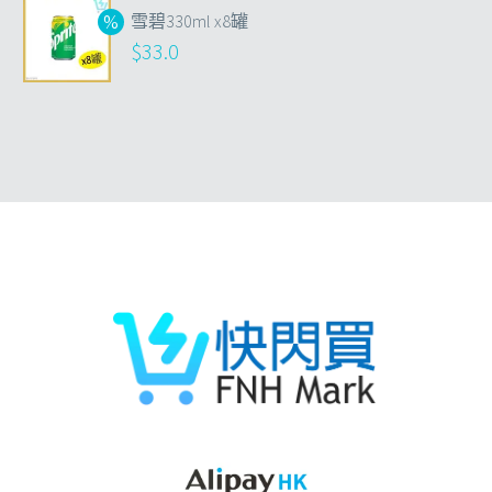
雪碧330ml x8罐
$
33.0