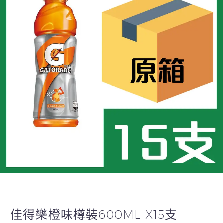
佳得樂橙味樽裝600ML X15支