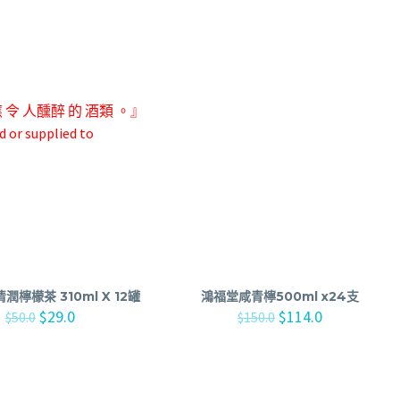
應 令 人
醺醉 的 酒類 。』
d or supplied to
潤檸檬茶 310ml X 12罐
鴻福堂咸青檸500ml x24支
$
29.0
$
114.0
$
50.0
$
150.0