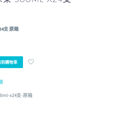
24支 原箱
加到購物車
類
ml-x24支-原箱