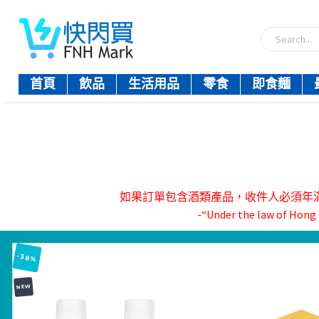
首頁
飲品
生活用品
零食
即食麵
如果訂單包含酒類產品，收件人必須年滿18歲。-『
-“Under the law of Hong K
-38%
NEW