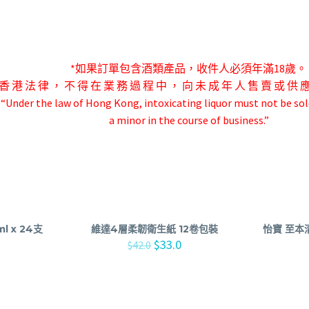
*如果訂單包含酒類產品，收件人必須年滿18歲。
香 港 法 律 ， 不 得 在 業 務 過 程 中 ， 向 未 成 年 人 售 賣 或 供 
-“Under the law of Hong Kong, intoxicating liquor must not be sol
a minor in the course of business.”
 x 24支
維達4層柔韌衛生紙 12卷包裝
怡寶 至本清
$
33.0
$
42.0