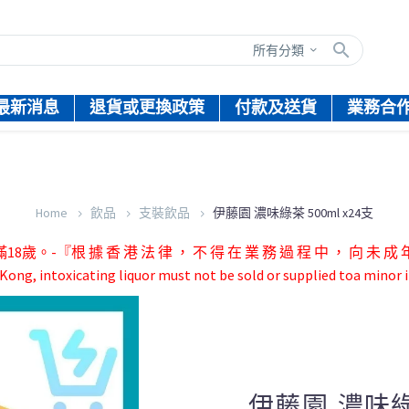
所有分類
最新消息
退貨或更換政策
付款及送貨
業務合
Home
飲品
支裝飲品
伊藤園 濃味綠茶 500ml x24支
根 據 香 港 法 律 ， 不 得 在 業 務 過 程 中 ， 向 未 成 年 
ong, intoxicating liquor must not be sold or supplied toa minor i
伊藤園 濃味綠