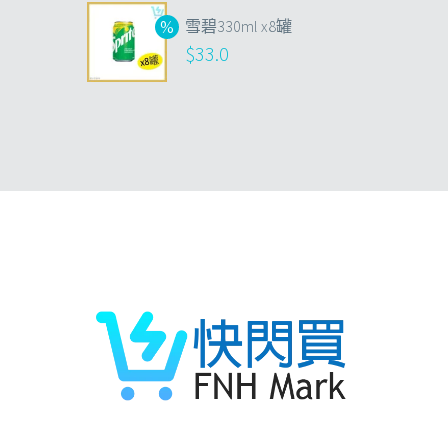
雪碧330ml x8罐
$
33.0