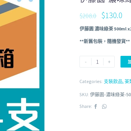
$
130.0
$
208.0
伊藤園 濃味綠茶 500ml x
**新舊包裝，隨機發貨**
-
+
Categories:
支裝飲品
,
茶
SKU:
伊藤園-濃味綠茶-500
Share: