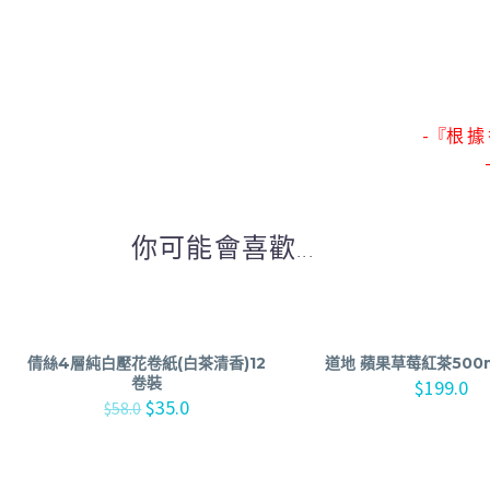
-『根 據 
你可能會喜歡...
倩絲4層純白壓花卷紙(白茶清香)12
道地 蘋果草莓紅茶500ml
卷裝
$
199.0
$
35.0
$
58.0