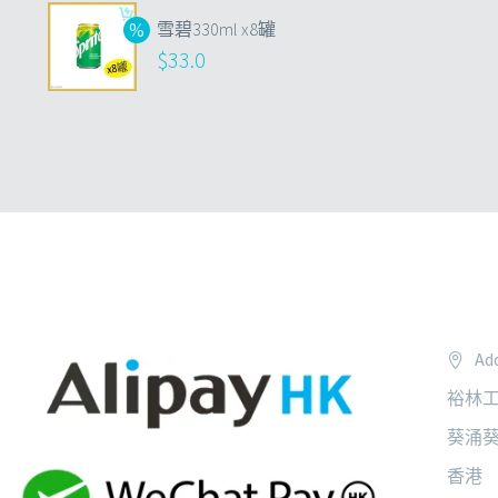
雪碧330ml x8罐
$
33.0
Add
裕林工
葵涌葵
香港