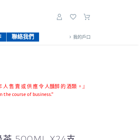
作
聯絡我們
我的戶口
人 售 賣 或 供 應 令 人醺醉 的 酒類 。』
n the course of business.”
茶 500ML X24支