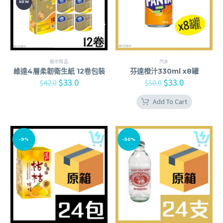
NEW
紙巾用品
汽水
維達4層柔韌衛生紙 12卷包裝
芬達橙汁330ml x8罐
$
33.0
$
33.0
$
42.0
$
50.0
Add To Cart
-9%
-50%