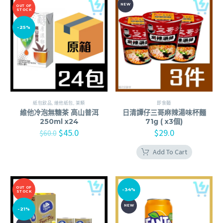
NEW
OUT OF
STOCK
-25%
紙包飲品
,
維他紙包
,
茶類
即食麵
維他冷泡無糖茶 高山普洱
日清譚仔三哥麻辣湯味杯麵
250ml x24
71g ( x3個)
$
45.0
$
29.0
$
60.0
Add To Cart
OUT OF
-34%
STOCK
NEW
-21%