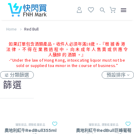
Home
Red Bull
如果訂單包含酒類產品，收件人必須年滿18歲。-『根 據 香 港
法 律 ， 不 得 在 業 務 過 程 中 ， 向 未 成 年 人 售 賣 或 供 應 令
人醺醉 的 酒類 。』
-“Under the law of Hong Kong, intoxicating liquor must not be
sold or supplied toa minor in the course of business.”
分類篩選
預設排序
篩選
罐裝飲品
,
運動能量飲品
罐裝飲品
,
運動能量飲品
奧地利紅牛RedBull355ml
奧地利紅牛RedBull巨峰葡萄