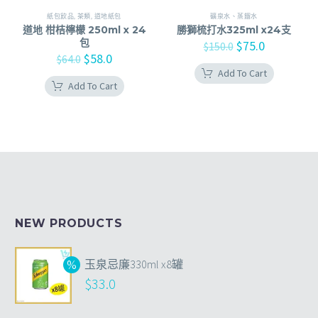
紙包飲品
,
茶類
,
道地紙包
礦泉水、蒸餾水
道地 柑桔檸檬 250ml x 24
勝獅梳打水325ml x24支
包
$
75.0
$
150.0
$
58.0
$
64.0
Add To Cart
Add To Cart
NEW PRODUCTS
玉泉忌廉330ml x8罐
$
33.0